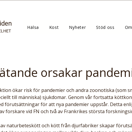
tiden
Hälsa
Kost
Nyheter
Stöd oss
Om
ELHET
tätande orsakar pandem
peciellt till människa) sjukdomar. Genom vår fortsatta köttko
d förutsättningar för att nya pandemier uppstår. Detta enli
v forskare vid FN och två av Frankrikes största forskningsi
av naturbeteskött och kött från djurfabriker skapar förutsä