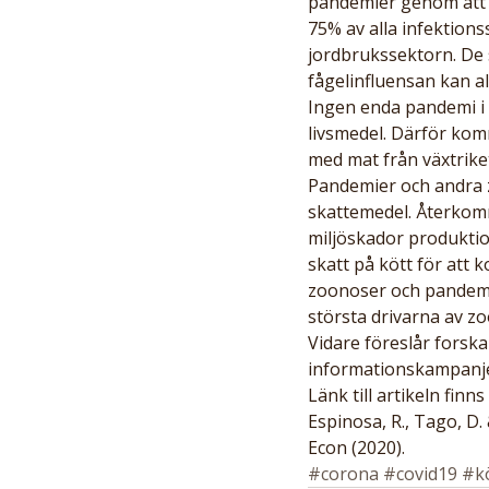
pandemier genom att 
75% av alla infektion
jordbrukssektorn. De 
fågelinfluensan kan al
Ingen enda pandemi i m
livsmedel. Därför komm
med mat från växtrike
Pandemier och andra 
skattemedel. Återkomm
miljöskador produktio
skatt på kött för at
zoonoser och pandemie
största drivarna av z
Vidare föreslår forsk
informationskampanjer 
Länk till artikeln finns 
Espinosa, R., Tago, D.
Econ (2020).
#corona
#covid19
#k