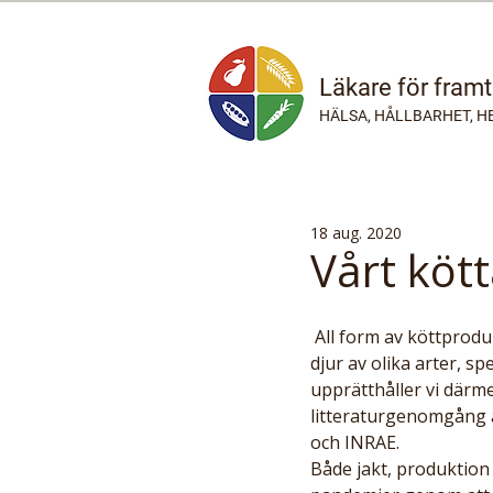
Läkare för fram
HÄLSA, HÅLLBARHET, H
18 aug. 2020
Vårt köt
 All form av köttproduktion ökar risk för pandemier och andra zoonotiska (som smittar mellan 
djur av olika arter, s
upprätthåller vi därme
litteraturgenomgång a
och INRAE.
Både jakt, produktion 