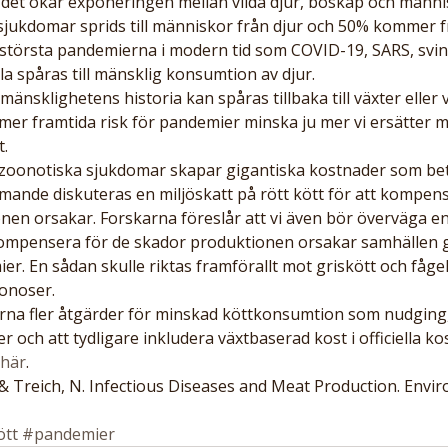
det ökar exponeringen mellan vilda djur, boskap och männi
ssjukdomar sprids till människor från djur och 50% kommer f
största pandemierna i modern tid som COVID-19, SARS, svin
la spåras till mänsklig konsumtion av djur.
änsklighetens historia kan spåras tillbaka till växter eller
er framtida risk för pandemier minska ju mer vi ersätter ma
t.
zoonotiska sjukdomar skapar gigantiska kostnader som bet
ande diskuteras en miljöskatt på rött kött för att kompens
nen orsakar. Forskarna föreslår att vi även bör överväga en
t kompensera för de skador produktionen orsakar samhällen
r. En sådan skulle riktas framförallt mot griskött och fåge
oonoser.
arna fler åtgärder för minskad köttkonsumtion som nudging,
och att tydligare inkludera växtbaserad kost i officiella ko
här
.
 & Treich, N. Infectious Diseases and Meat Production. Envi
ött
#pandemier