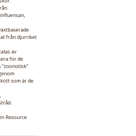
skor.
rån 
influensan, 
 växtbaserade 
t från djurriket 
alas av 
era för de 
 ”zoonotisk” 
 genom 
lkött som är de 
 
stråd.
ron Resource 