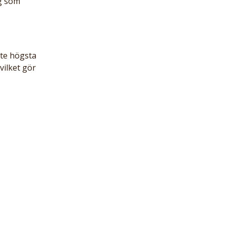
g som 
te högsta 
vilket gör 