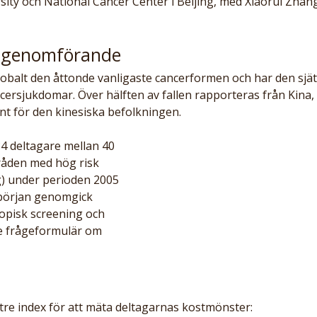
rsity och National Cancer Center i Beijing, med Xiaorui Zhan
 genomförande
obalt den åttonde vanligaste cancerformen och har den sjät
ersjukdomar. Över hälften av fallen rapporteras från Kina, 
ant för den kinesiska befolkningen.
4 deltagare mellan 40 
råden med hög risk 
) under perioden 2005 
s början genomgick 
opisk screening och 
e frågeformulär om 
tre index för att mäta deltagarnas kostmönster: