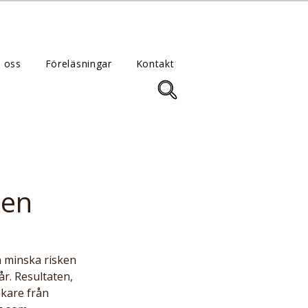
 oss
Föreläsningar
Kontakt
ken
n minska risken 
r. Resultaten, 
skare från 