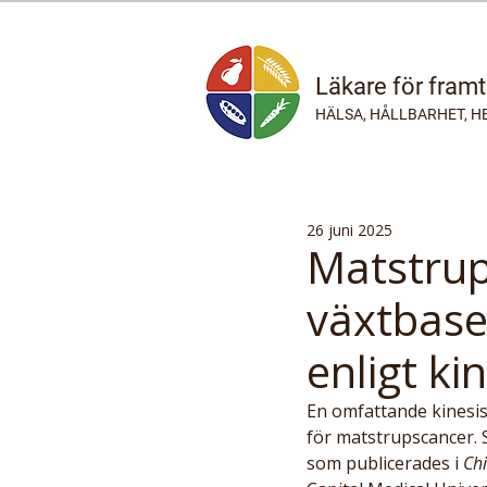
Läkare för fram
HÄLSA, HÅLLBARHET, H
26 juni 2025
Matstru
växtbase
enligt ki
En omfattande kinesis
för matstrupscancer. S
som publicerades i 
Chi