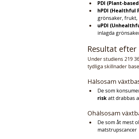
PDI (Plant-based
hPDI (Healthful 
grönsaker, frukt, 
uPDI (Unhealthfu
inlagda grönsaker
Resultat efter
Under studiens 219 36
tydliga skillnader ba
Hälsosam växtbas
De som konsumer
risk
 att drabbas 
Ohälsosam växtba
De som åt mest o
matstrupscancer