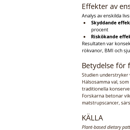
Effekter av en
Analys av enskilda liv
Skyddande effek
procent
Riskökande effe
Resultaten var konsekv
rökvanor, BMI och sj
Betydelse för 
Studien understryker v
Hälsosamma val, som f
traditionella konserv
Forskarna betonar vik
matstrupscancer, särs
KÄLLA
Plant-based dietary pat