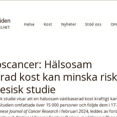
tiden
Hälsa
Kost
Nyheter
Stöd oss
Om
ELHET
pscancer: Hälsosam
rad kost kan minska ris
nesisk studie
k studie visar att en hälsosam växtbaserad kost kraftigt ka
tudien omfattade över 15 000 personer och följde dem i 17 å
nese Journal of Cancer Research
 i februari 2024, leddes av for