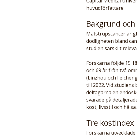
Capital Medical Unive
huvudförfattare.
Bakgrund och
Matstrupscancer är gl
dödligheten bland canc
studien särskilt relev
Forskarna följde 15 18
och 69 år från två om
(Linzhou och Feicheng
till 2022. Vid studien
deltagarna en endosk
svarade på detaljerad
kost, livsstil och hälsa.
Tre kostindex
Forskarna utvecklade 