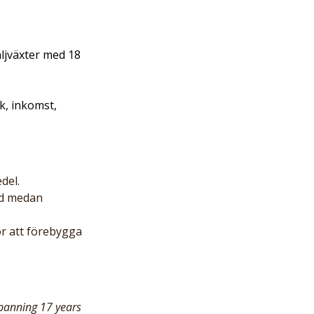
ljväxter med 18 
k, inkomst, 
del. 
dd medan 
r att förebygga 
spanning 17 years