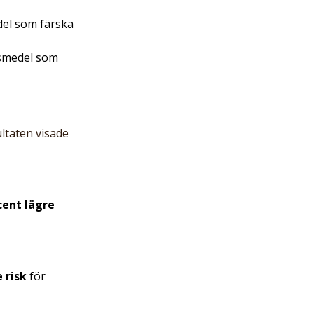
el som färska 
smedel som 
ltaten visade 
cent lägre 
 risk
 för 