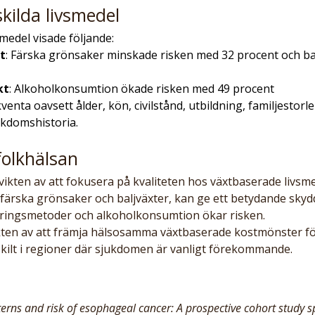
skilda livsmedel
smedel visade följande:
t
: Färska grönsaker minskade risken med 32 procent och ba
kt
: Alkoholkonsumtion ökade risken med 49 procent
enta oavsett ålder, kön, civilstånd, utbildning, familjestorle
ukdomshistoria.
folkhälsan
ikten av att fokusera på kvaliteten hos växtbaserade livsme
ärska grönsaker och baljväxter, kan ge ett betydande sky
eringsmetoder och alkoholkonsumtion ökar risken.
ten av att främja hälsosamma växtbaserade kostmönster fö
kilt i regioner där sjukdomen är vanligt förekommande.
terns and risk of esophageal cancer: A prospective cohort study 