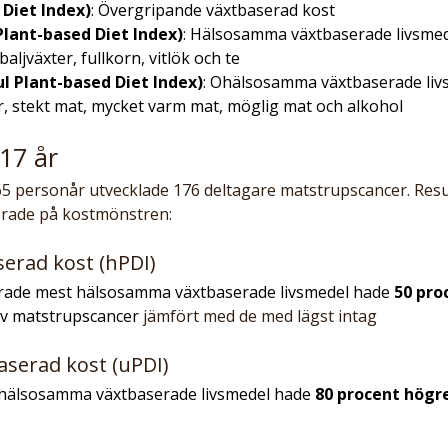
 Diet Index)
: Övergripande växtbaserad kost
Plant-based Diet Index)
: Hälsosamma växtbaserade livsmed
baljväxter, fullkorn, vitlök och te
l Plant-based Diet Index)
: Ohälsosamma växtbaserade liv
, stekt mat, mycket varm mat, möglig mat och alkohol
 17 år
5 personår utvecklade 176 deltagare matstrupscancer. Resu
serade på kostmönstren:
erad kost (hPDI)
ade mest hälsosamma växtbaserade livsmedel hade 
50 pro
av matstrupscancer 
jämfört med de med lägst intag
serad kost (uPDI)
hälsosamma växtbaserade livsmedel hade 
80 procent högre