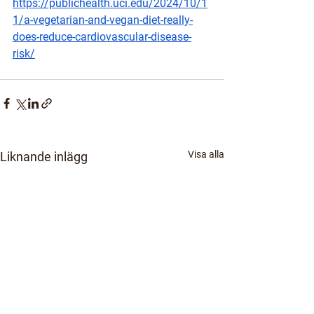
https://publichealth.uci.edu/2024/10/1
1/a-vegetarian-and-vegan-diet-really-
does-reduce-cardiovascular-disease-
risk/
Visa alla
Liknande inlägg