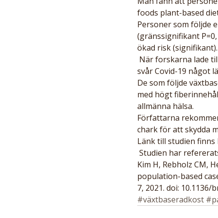
Man fann att personer
foods plant-based diet
Personer som följde e
(gränssignifikant P=
ökad risk (signifikant).
 När forskarna lade till personer som åt fisk till den vegetariska gruppen var riskminskningen för 
svår Covid-19 något läg
De som följde växtbas
med högt fiberinnehål
allmänna hälsa.
Författarna rekommen
chark för att skydda m
Länk till studien finns 
 Studien har refererat
Kim H, Rebholz CM, Heg
population-based case
7, 2021. doi: 10.1136
#växtbaseradkost
#p