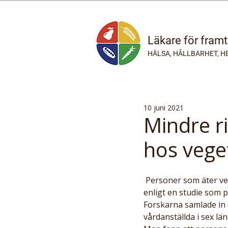
Läkare för fram
HÄLSA, HÅLLBARHET, H
10 juni 2021
Mindre ri
hos vege
 Personer som äter vegetariskt uppvisar lägre risk att drabbas av svår Covid-19-infektion. Detta 
enligt en studie som p
Forskarna samlade in d
vårdanställda i sex lä