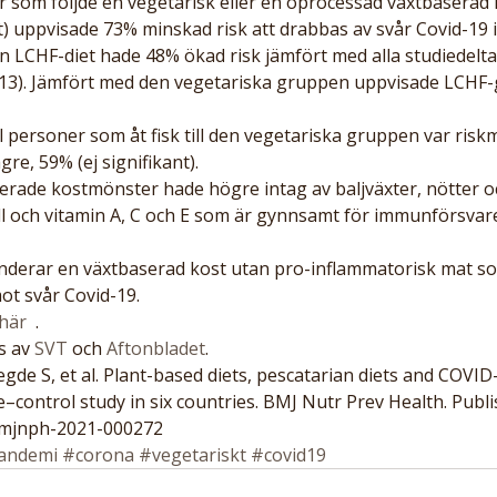
 som följde en vegetarisk eller en oprocessad växtbaserad 
) uppvisade 73% minskad risk att drabbas av svår Covid-19 i
n LCHF-diet hade 48% ökad risk jämfört med alla studiedelt
0,13). Jämfört med den vegetariska gruppen uppvisade LCHF
re, 59% (ej signifikant).
erade kostmönster hade högre intag av baljväxter, nötter 
l och vitamin A, C och E som är gynnsamt för immunförsvare
derar en växtbaserad kost utan pro-inflammatorisk mat som
ot svår Covid-19.
här
  .
s av 
SVT
 och 
Aftonbladet
.
de S, et al. Plant-based diets, pescatarian diets and COVID-1
–control study in six countries. BMJ Nutr Prev Health. Publi
/bmjnph-2021-000272
andemi
#corona
#vegetariskt
#covid19