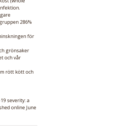
kost (whole 
nfektion. 
agare 
-gruppen 286% 
och grönsaker 
t och vår 
 rött kött och 
9 severity: a 
shed online June 