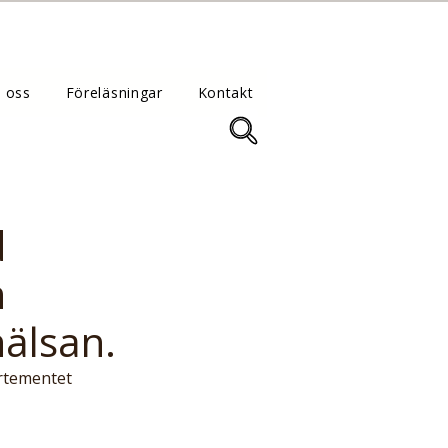
 oss
Föreläsningar
Kontakt
d
n
älsan.
artementet