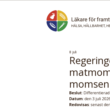
Läkare för fram
HÄLSA, HÅLLBARHET, H
8 juli
Regering
matmoms.
momsen p
Beslut
: Differentier
Datum
: den 3 juli 202
Redovisas
: senast d