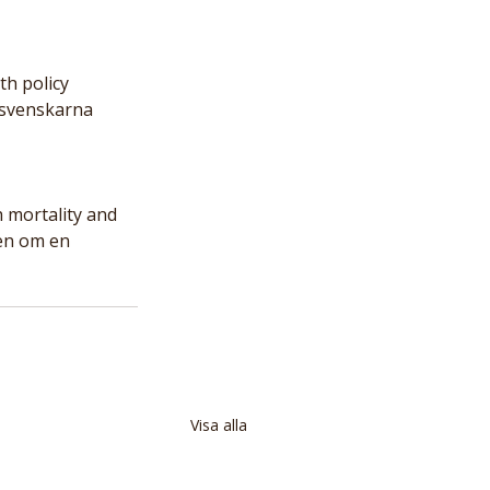
th policy 
 svenskarna 
h mortality and 
ten om en 
Visa alla