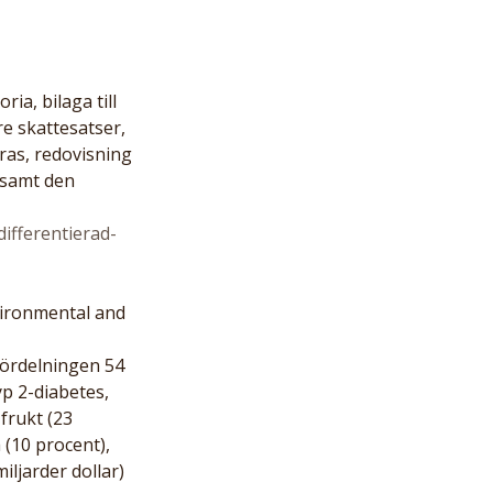
a, bilaga till 
e skattesatser, 
ras, redovisning 
 samt den 
fferentierad-
vironmental and 
fördelningen 54 
p 2-diabetes, 
frukt (23 
 (10 procent), 
ljarder dollar) 