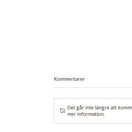
Kommentarer
Det går inte längre att komm
mer information.
Ny PNAS-studie:
Kycklingindustrin göder