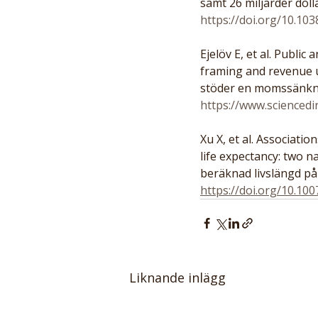
samt 26 miljarder dol
https://doi.org/10.10
Ejelöv E, et al. Public 
framing and revenue u
stöder en momssänkni
https://www.sciencedi
Xu X, et al. Associati
life expectancy: two n
beräknad livslängd på u
https://doi.org/10.10
Liknande inlägg