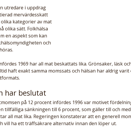
n utredare i uppdrag 
ntierad mervärdesskatt 
t olika kategorier av mat 
 olika sätt. Folkhälsa 
om en aspekt som kan 
lkhälsomyndigheten och 
höras. 
ördes 1969 har all mat beskattats lika. Grönsaker, läsk och
ltid haft exakt samma momssats och hälsan har aldrig varit 
formats. 
n har beslutat
momsen på 12 procent infördes 1996 var motivet fördelnings
n tillfälliga sänkningen till 6 procent, som gäller till och me
ar all mat lika. Regeringen konstaterar att en generell mo
 vill ha ett träffsäkrare alternativ innan den löper ut.