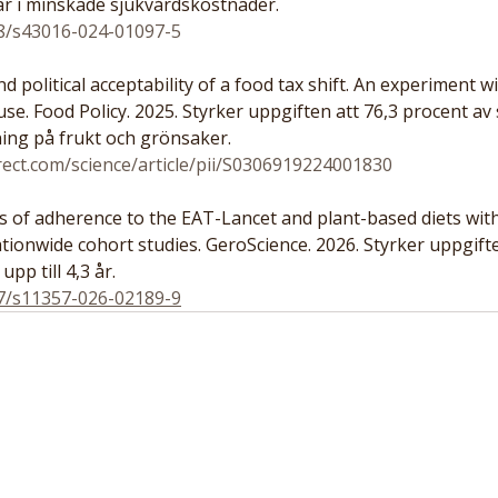
lar i minskade sjukvårdskostnader.
38/s43016-024-01097-5
and political acceptability of a food tax shift. An experiment wi
se. Food Policy. 2025. Styrker uppgiften att 76,3 procent av
ng på frukt och grönsaker.
rect.com/science/article/pii/S0306919224001830
ons of adherence to the EAT-Lancet and plant-based diets wit
ationwide cohort studies. GeroScience. 2026. Styrker uppgif
pp till 4,3 år.
07/s11357-026-02189-9