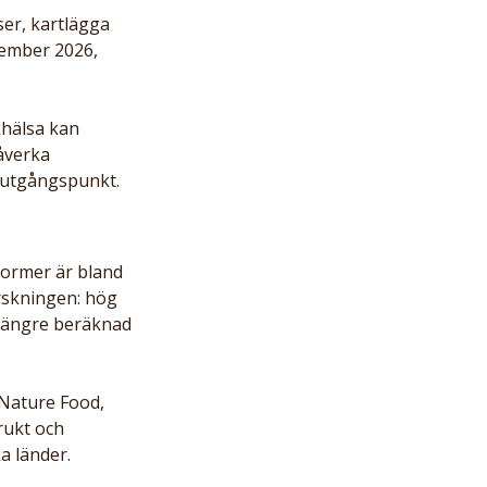
er, kartlägga 
cember 2026, 
khälsa kan 
åverka 
 utgångspunkt.
former är bland 
orskningen: hög 
 längre beräknad 
Nature Food, 
rukt och 
 länder. 