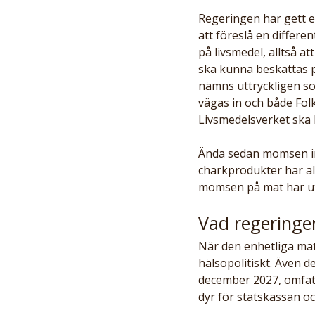
Regeringen har gett e
att föreslå en differe
på livsmedel, alltså at
ska kunna beskattas på
nämns uttryckligen s
vägas in och både Fo
Livsmedelsverket ska 
Ända sedan momsen inf
charkprodukter har al
momsen på mat har ut
Vad regeringe
När den enhetliga mat
hälsopolitiskt. Även de
december 2027, omfatt
dyr för statskassan och