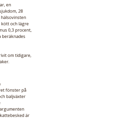
ar, en 
sjukdom, 28 
 hälsovinsten 
 kött och lägre 
nus 0,3 procent, 
a beräknades 
vit om tidigare, 
aker.
 
et fönster på 
och baljväxter 
 
r argumenten 
skattebesked är 