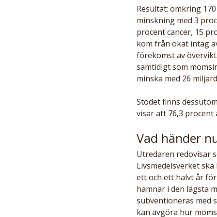
Resultat: omkring 170 
minskning med 3 proce
procent cancer, 15 pro
kom från ökat intag av
förekomst av övervikt
samtidigt som momsin
minska med 26 miljarde
Stödet finns dessutom 
visar att 76,3 procen
Vad händer n
Utredaren redovisar 
Livsmedelsverket ska 
ett och ett halvt år fö
hamnar i den lägsta m
subventioneras med sk
kan avgöra hur momsen