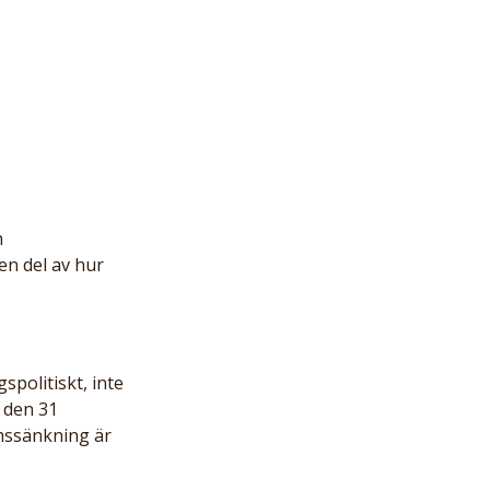
 
en del av hur 
politiskt, inte 
d den 31 
mssänkning är 