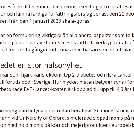
föreslå en differentierad matmoms med högst tre skattesats
ör och lämna färdiga författningsförslag senast den 22 de
sen från den 1 januari 2028 ska avgöras. 
är en formulering viktigare än alla andra: aspekter som fol
sen på mat, ett av statens mest kraftfulla verktyg för att p
ed för första gången utformas med hälsan som en uttalad
kedet en stor hälsonyhet
mar som hjärt-kärlsjukdom, typ 2-diabetes och flera cancer
ill förtida död i Sverige. Hur mycket maten betyder syns i f
xtbetonade EAT-Lancet-kosten är kopplad till upp till 4,3 års
mning kan betyda finns redan beräknat. En modellstudie i 
ann vid University of Oxford, simulerade slopad moms på f
on med höjd moms på kött och mejeriprodukter i europeiska