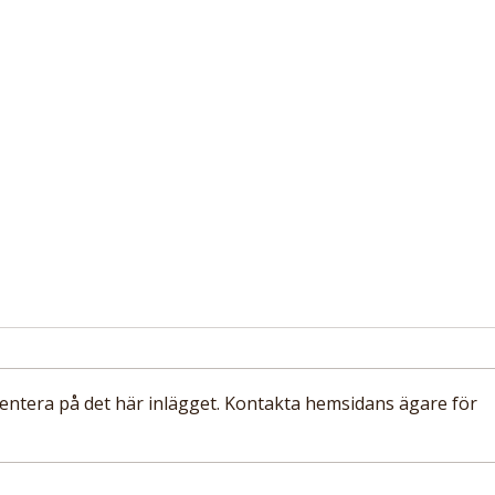
entera på det här inlägget. Kontakta hemsidans ägare för
Ny metaanalys med nästan
Ny s
två miljoner deltagare:
proc