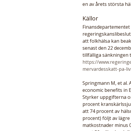
en av årets största hä
Källor
Finansdepartementet (2
regeringskanslibeslut,
att folkhälsa kan bea
senast den 22 decemb
tillfälliga sänkningen 
https://www.regering
mervardesskatt-pa-li
Springmann M, et al. 
economic benefits in 
Styrker uppgifterna o
procent kranskärlssju
att 74 procent av häls
procent) följt av lägr
matkostnader minus 0,3