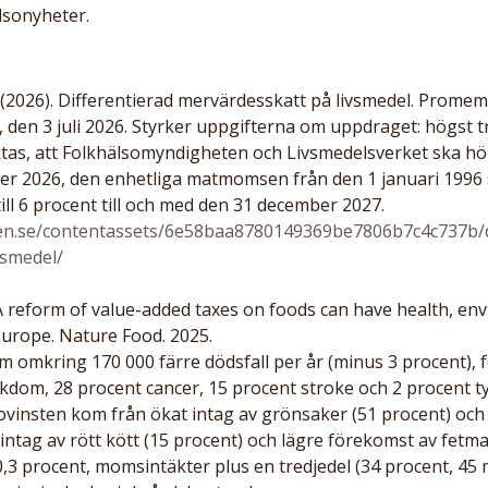
lsonyheter.
026). Differentierad mervärdesskatt på livsmedel. Promemori
 den 3 juli 2026. Styrker uppgifterna om uppdraget: högst tr
ktas, att Folkhälsomyndigheten och Livsmedelsverket ska hö
er 2026, den enhetliga matmomsen från den 1 januari 1996
till 6 procent till och med den 31 december 2027.
en.se/contentassets/6e58baa8780149369be7806b7c4c737b/di
vsmedel/
A reform of value-added taxes on foods can have health, en
Europe. Nature Food. 2025. 
m omkring 170 000 färre dödsfall per år (minus 3 procent), 
kdom, 28 procent cancer, 15 procent stroke och 2 procent ty
ovinsten kom från ökat intag av grönsaker (51 procent) och 
e intag av rött kött (15 procent) och lägre förekomst av fetma
 procent, momsintäkter plus en tredjedel (34 procent, 45 mi