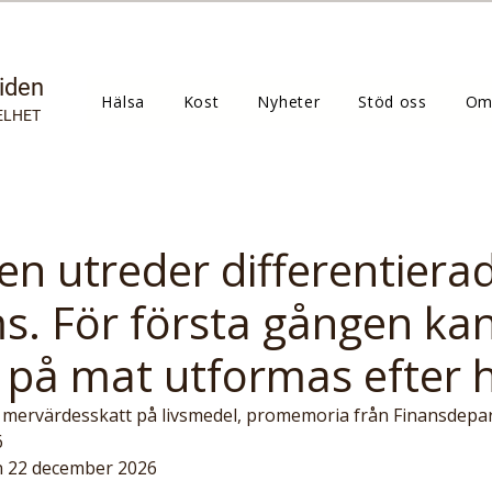
tiden
Hälsa
Kost
Nyheter
Stöd oss
Om
ELHET
en utreder differentiera
 För första gången ka
å mat utformas efter h
ad mervärdesskatt på livsmedel, promemoria från Finansdep
6
en 22 december 2026