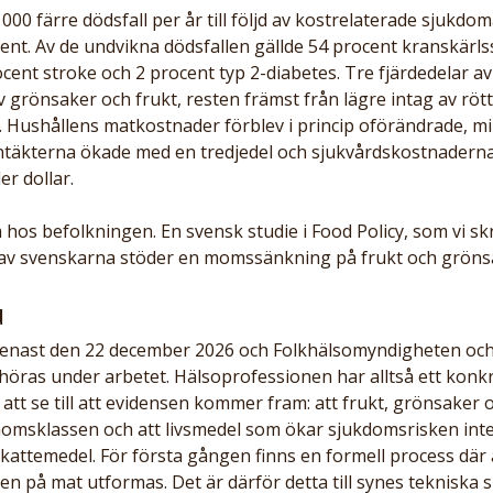
000 färre dödsfall per år till följd av kostrelaterade sjukdom
nt. Av de undvikna dödsfallen gällde 54 procent kranskärls
cent stroke och 2 procent typ 2-diabetes. Tre fjärdedelar av
 grönsaker och frukt, resten främst från lägre intag av rött
. Hushållens matkostnader förblev i princip oförändrade, mi
täkterna ökade med en tredjedel och sjukvårdskostnadern
r dollar.
hos befolkningen. En svensk studie i Food Policy, som vi skri
t av svenskarna stöder en momssänkning på frukt och gröns
u
senast den 22 december 2026 och Folkhälsomyndigheten och
höras under arbetet. Hälsoprofessionen har alltså ett konkr
r att se till att evidensen kommer fram: att frukt, grönsaker 
omsklassen och att livsmedel som ökar sjukdomsrisken inte
attemedel. För första gången finns en formell process dä
 på mat utformas. Det är därför detta till synes tekniska 