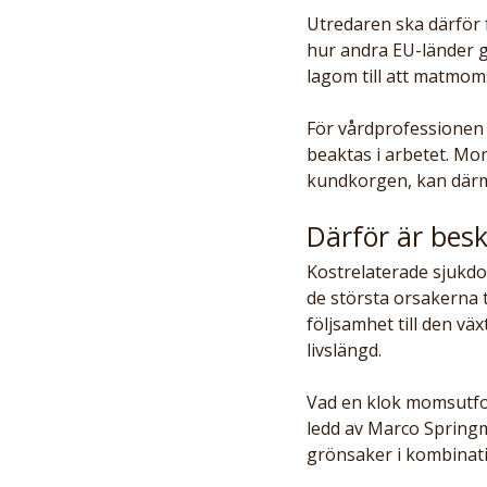
Utredaren ska därför 
hur andra EU-länder g
lagom till att matmom
För vårdprofessionen 
beaktas i arbetet. Mom
kundkorgen, kan därm
Därför är bes
Kostrelaterade sjukdo
de största orsakerna t
följsamhet till den vä
livslängd. 
Vad en klok momsutfor
ledd av Marco Springm
grönsaker i kombinati