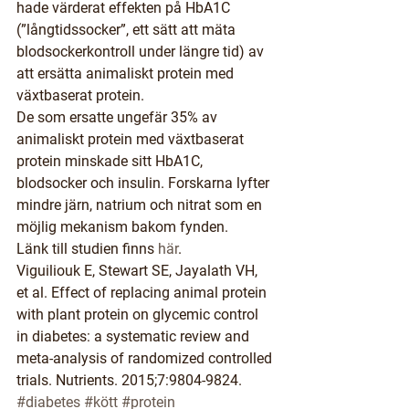
hade värderat effekten på HbA1C 
(”långtidssocker”, ett sätt att mäta 
blodsockerkontroll under längre tid) av 
att ersätta animaliskt protein med 
växtbaserat protein.
De som ersatte ungefär 35% av 
animaliskt protein med växtbaserat 
protein minskade sitt HbA1C, 
blodsocker och insulin. Forskarna lyfter 
mindre järn, natrium och nitrat som en 
möjlig mekanism bakom fynden.
Länk till studien finns 
här
.
Viguiliouk E, Stewart SE, Jayalath VH, 
et al. Effect of replacing animal protein 
with plant protein on glycemic control 
in diabetes: a systematic review and 
meta-analysis of randomized controlled 
trials. Nutrients. 2015;7:9804-9824.
#diabetes
#kött
#protein