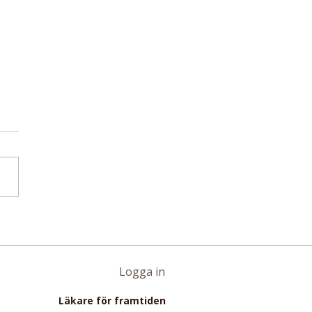
etaanalys med nästan
miljoner deltagare:
 intag av rött kött
lat till 16 procent
Logga in
e risk för
Läkare för framtiden
pottkörtelcancer