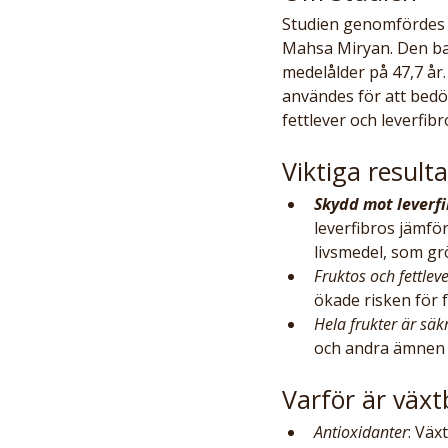
Studien genomfördes a
Mahsa Miryan. Den ba
medelålder på 47,7 år
användes för att bedö
fettlever och leverfib
Viktiga resulta
Skydd mot leverf
leverfibros jämf
livsmedel, som gr
Fruktos och fettlev
ökade risken för f
Hela frukter är säk
och andra ämnen 
Varför är växt
Antioxidanter
: Väx