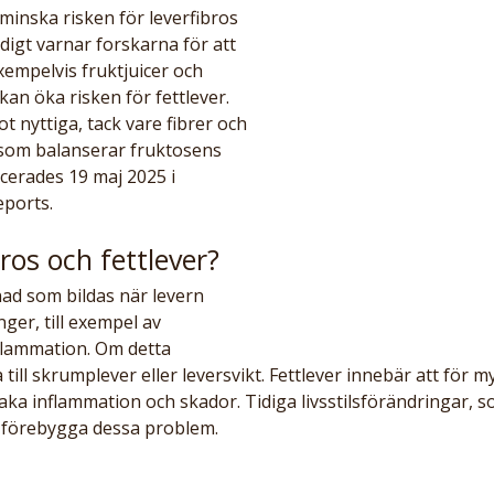
minska risken för leverfibros 
igt varnar forskarna för att 
empelvis fruktjuicer och 
an öka risken för fettlever. 
t nyttiga, tack vare fibrer och 
om balanserar fruktosens 
icerades 19 maj 2025 i 
eports.
ros och fettlever?
nad som bildas när levern 
er, till exempel av 
nflammation. Om detta 
 till skrumplever eller leversvikt. Fettlever innebär att för m
saka inflammation och skador. Tidiga livsstilsförändringar, so
tt förebygga dessa problem.