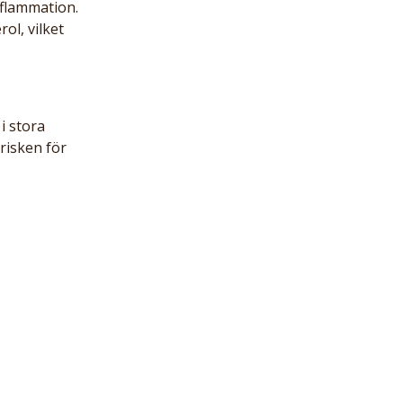
flammation.
ol, vilket 
i stora 
risken för 