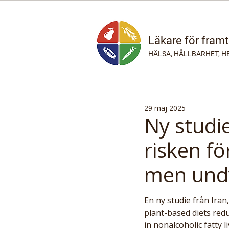
Läkare för fram
HÄLSA, HÅLLBARHET, H
29 maj 2025
Ny studi
risken fö
men undv
En ny studie från Iran
plant-based diets redu
in nonalcoholic fatty li