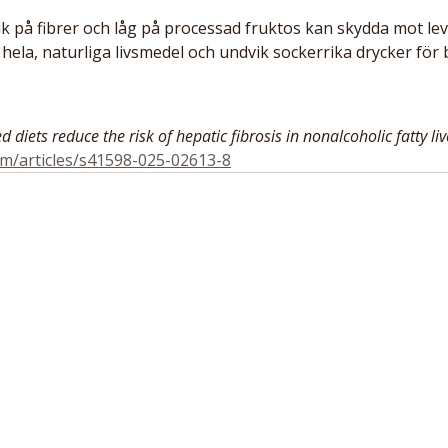
k på fibrer och låg på processad fruktos kan skydda mot lev
j hela, naturliga livsmedel och undvik sockerrika drycker för 
 diets reduce the risk of hepatic fibrosis in nonalcoholic fatty li
om/articles/s41598-025-02613-8