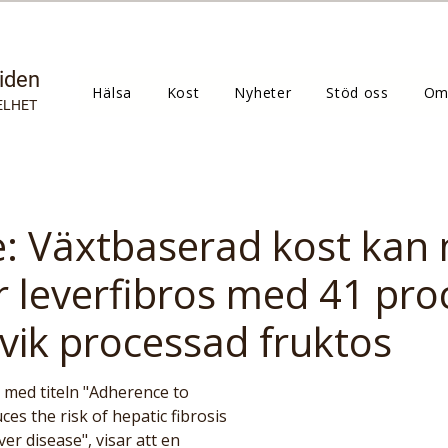
tiden
Hälsa
Kost
Nyheter
Stöd oss
Om
ELHET
e: Växtbaserad kost kan
r leverfibros med 41 pro
ik processad fruktos
, med titeln "Adherence to 
ces the risk of hepatic fibrosis 
ver disease", visar att en 