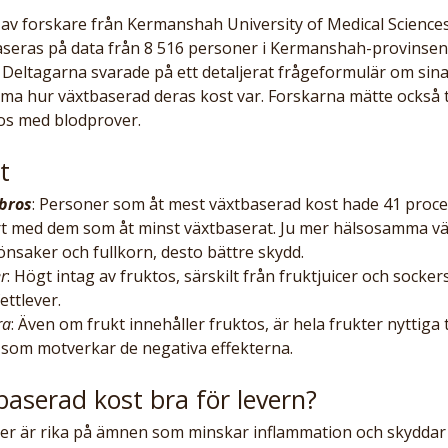
v forskare från Kermanshah University of Medical Sciences i
seras på data från 8 516 personer i Kermanshah-provinsen
. Deltagarna svarade på ett detaljerat frågeformulär om sin
ma hur växtbaserad deras kost var. Forskarna mätte också 
ros med blodprover.
t
ibros
: Personer som åt mest växtbaserad kost hade 41 procen
ört med dem som åt minst växtbaserat. Ju mer hälsosamma v
önsaker och fullkorn, desto bättre skydd.
er
: Högt intag av fruktos, särskilt från fruktjuicer och socker
ettlever.
ra
: Även om frukt innehåller fruktos, är hela frukter nyttiga t
som motverkar de negativa effekterna.
baserad kost bra för levern?
ter är rika på ämnen som minskar inflammation och skyddar 