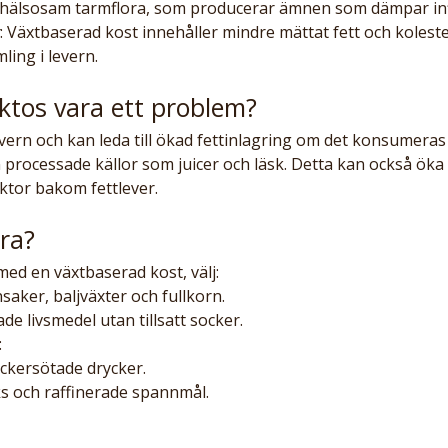
n hälsosam tarmflora, som producerar ämnen som dämpar in
: Växtbaserad kost innehåller mindre mättat fett och kolester
ling i levern.
ktos vara ett problem?
vern och kan leda till ökad fettinlagring om det konsumeras 
 processade källor som juicer och läsk. Detta kan också öka 
aktor bakom fettlever.
ra?
med en växtbaserad kost, välj:
saker, baljväxter och fullkorn.
e livsmedel utan tillsatt socker.
:
ockersötade drycker.
s och raffinerade spannmål.