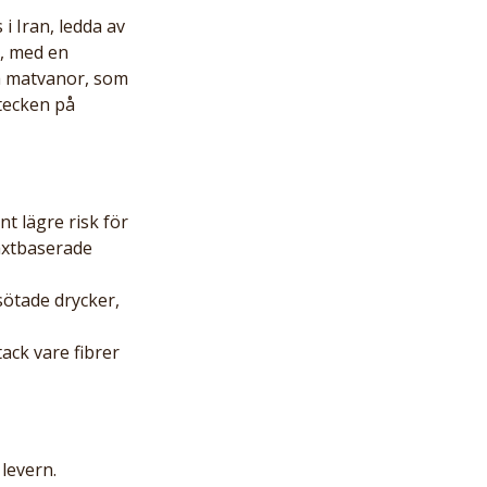
 Iran, ledda av 
, med en 
a matvanor, som 
tecken på 
t lägre risk för 
äxtbaserade 
sötade drycker, 
ack vare fibrer 
levern.