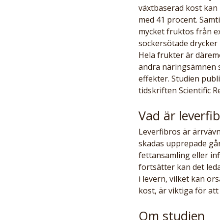
växtbaserad kost kan 
med 41 procent. Samtid
mycket fruktos från ex
sockersötade drycker k
Hela frukter är däremo
andra näringsämnen s
effekter. Studien publ
tidskriften Scientific R
Vad är leverfib
Leverfibros är ärrväv
skadas upprepade gång
fettansamling eller i
fortsätter kan det leda
i levern, vilket kan or
kost, är viktiga för a
Om studien