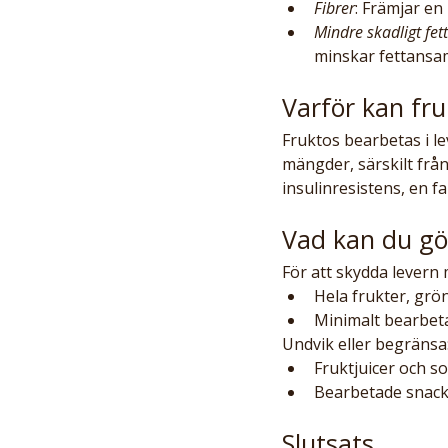
Fibrer
: Främjar e
Mindre skadligt fett
minskar fettansam
Varför kan fru
Fruktos bearbetas i le
mängder, särskilt från
insulinresistens, en f
Vad kan du gö
För att skydda levern 
Hela frukter, grön
Minimalt bearbetad
Undvik eller begränsa
Fruktjuicer och s
Bearbetade snack
Slutsats