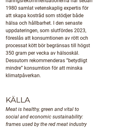
näringsrekommendationerna har sedan 
1980 samlat vetenskaplig expertis för 
att skapa kostråd som stödjer både 
hälsa och hållbarhet. I den senaste 
uppdateringen, som slutfördes 2023, 
föreslås att konsumtionen av rött och 
processat kött bör begränsas till högst 
350 gram per vecka av hälsoskäl. 
Dessutom rekommenderas ”betydligt 
mindre” konsumtion för att minska 
klimatpåverkan.
KÄLLA
Meat is healthy, green and vital to 
social and economic sustainability: 
frames used by the red meat industry 
during development of the Nordic 
Nutrition Recommendations