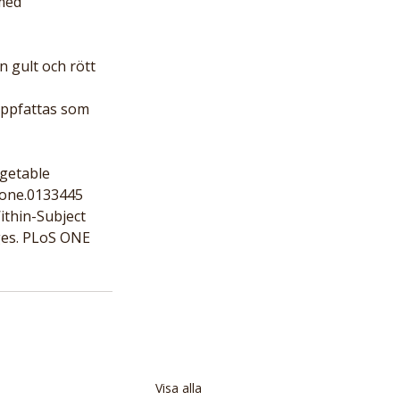
med 
 gult och rött 
uppfattas som 
getable 
.pone.0133445
ithin-Subject 
ges. PLoS ONE 
Visa alla