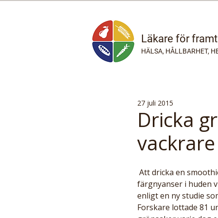
Läkare för fram
HÄLSA, HÅLLBARHET, H
27 juli 2015
Dricka g
vackrare
 Att dricka en smoothie gjord på frukt och grönsaker varje dag leder till förändringar av 
färgnyanser i huden v
enligt en ny studie so
Forskare lottade 81 un