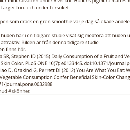
ller mineralvatten under 6 veckor. Hudens pigment mättes 
 färger före och under försöket.
pen som drack en grön smoothie varje dag så ökade andelen
 huden har i en 
tidigare studie
 visat sig medföra att huden 
attraktiv. Bilden är från denna tidigare studie.
en finns 
här
.
a SR, Stephen ID (2015) Daily Consumption of a Fruit and Ve
l Skin Color. PLoS ONE 10(7): e0133445. doi:10.1371/journal
ao D, Ozakinci G, Perrett DI (2012) You Are What You Eat: W
d Vegetable Consumption Confer Beneficial Skin-Color Chan
371/journal.pone.0032988
hud
#skönhet