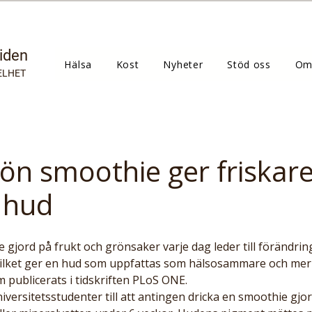
tiden
Hälsa
Kost
Nyheter
Stöd oss
Om
ELHET
rön smoothie ger friskar
 hud
ilket ger en hud som uppfattas som hälsosammare och mer a
m publicerats i tidskriften PLoS ONE.
iversitetsstudenter till att antingen dricka en smoothie gjor