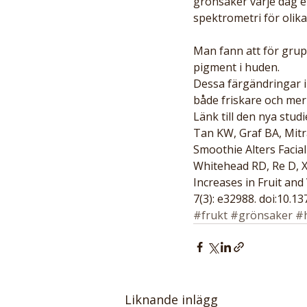
grönsaker varje dag e
spektrometri för olika
Man fann att för grup
pigment i huden.
Dessa färgändringar i
både friskare och mer 
Länk till den nya studi
Tan KW, Graf BA, Mitr
Smoothie Alters Facia
Whitehead RD, Re D, Xi
Increases in Fruit an
7(3): e32988. doi:10.1
#frukt
#grönsaker
#
Liknande inlägg