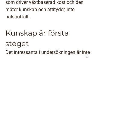
som driver växtbaserad kost och den 
mäter kunskap och attityder, inte 
hälsoutfall.
Kunskap är första 
steget
Det intressanta i undersökningen är inte 
att varmkorv är ohälsosam, utan hur få 
som känner till det. Nästan 90 procent 
saknar en tydlig bild av riskerna, 
samtidigt som nästan hälften säger sig 
kunna tänka sig en växtbaserad korv 
när de väl får veta mer. 
Det pekar på att information gör 
skillnad. För den som vill byta finns 
färdiga växtbaserade korvar i de flesta 
livsmedelsbutiker.