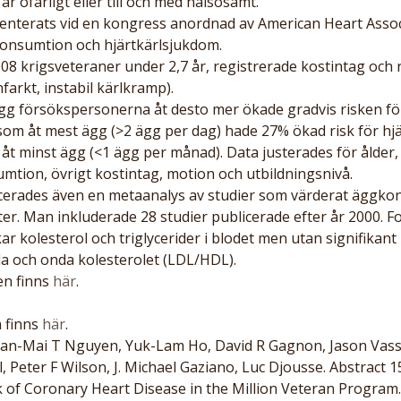
 ofarligt eller till och med hälsosamt.
enterats vid en kongress anordnad av American Heart Assoc
nsumtion och hjärtkärlsjukdom.
08 krigsveteraner under 2,7 år, registrerade kostintag och r
farkt, instabil kärlkramp).
gg försökspersonerna åt desto mer ökade gradvis risken fö
som åt mest ägg (>2 ägg per dag) hade 27% ökad risk för hj
 minst ägg (<1 ägg per månad). Data justerades för ålder, k
mtion, övrigt kostintag, motion och utbildningsnivå.
icerades även en metaanalys av studier som värderat äggko
ter. Man inkluderade 28 studier publicerade efter år 2000. F
r kolesterol och triglycerider i blodet men utan signifikant
a och onda kolesterolet (LDL/HDL).
en finns 
här
.
 finns 
här
.
an-Mai T Nguyen, Yuk-Lam Ho, David R Gagnon, Jason Vassy,
 Peter F Wilson, J. Michael Gaziano, Luc Djousse. Abstract 1
of Coronary Heart Disease in the Million Veteran Program. C