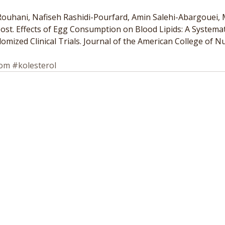
hani, Nafiseh Rashidi-Pourfard, Amin Salehi-Abargouei, M
t. Effects of Egg Consumption on Blood Lipids: A Systemat
mized Clinical Trials. Journal of the American College of Nut
dom
#kolesterol