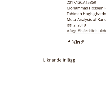
2017;136:A15869
Mohammad Hossein Rou
Fahimeh Haghighatdoos
Meta-Analysis of Rando
Iss. 2, 2018
#ägg
#hjärtkärlsjuk
Liknande inlägg