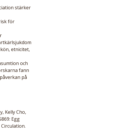
iation stärker 
isk för 
r 
ärtkärlsjukdom 
ön, etnicitet, 
nsumtion och 
orskarna fann 
 påverkan på 
 Kelly Cho, 
5869: Egg 
irculation. 