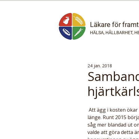
Läkare för fram
HÄLSA, HÅLLBARHET, H
24 jan. 2018
Samband 
hjärtkär
 Att ägg i kosten ökar kolesterolvärdet i blodet vilket ökar risk för hjärtkärlsjukdom har varit känt 
länge. Runt 2015 börja
såg mer blandad ut om
valde att göra detta 