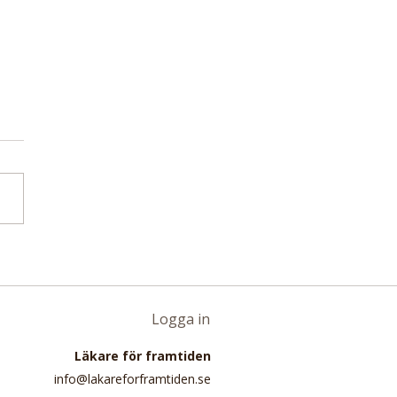
tudie: Upp till 38
ent av alla hjärt-
händelser i Kanada kan
las till ultraprocessad
Logga in
som korv och läsk
Läkare för framtiden
info@lakareforframtiden.se