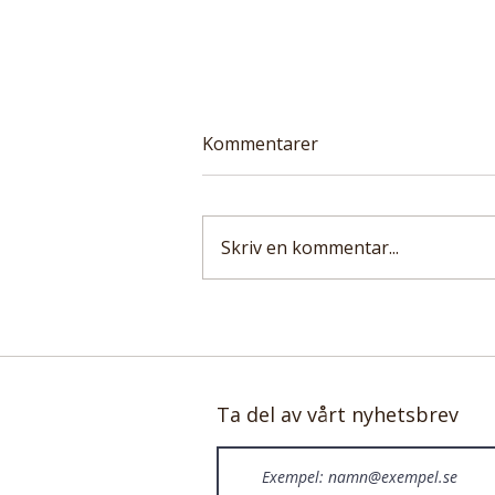
Kommentarer
Skriv en kommentar...
Ny PNAS-studie:
Kycklingindustrin göder
campylobacter, en
resistent tarmbakterie
Ta del av vårt nyhetsbrev
som nu kopplas till spridd
tarmcancer