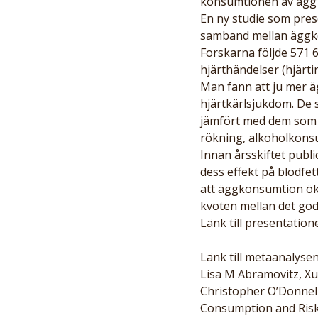
konsumtionen av ägg är
En ny studie som pres
samband mellan äggko
Forskarna följde 571 6
hjärthändelser (hjärtin
Man fann att ju mer ä
hjärtkärlsjukdom. De 
jämfört med dem som åt
rökning, alkoholkonsu
Innan årsskiftet publ
dess effekt på blodfet
att äggkonsumtion öka
kvoten mellan det god
Länk till presentation
Länk till metaanalysen
Lisa M Abramovitz, Xu
Christopher O’Donnell,
Consumption and Risk 