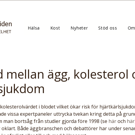
tiden
Hälsa
Kost
Nyheter
Stöd oss
Om
ELHET
mellan ägg, kolesterol 
lsjukdom
de vissa expertpaneler uttrycka tvekan kring detta på grund
 man bortsåg från studier gjorda före 1998 (se 
här
 och 
här
är oklart. Både äggbranschen och debattörer har under senare