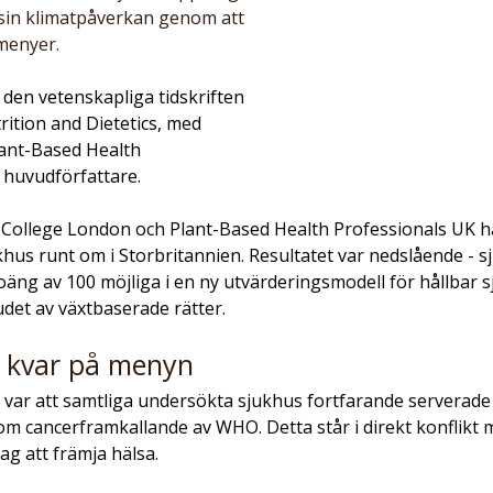
sin klimatpåverkan genom att 
menyer.
 den vetenskapliga tidskriften 
ition and Dietetics, med 
lant-Based Health 
 huvudförfattare.
 College London och Plant-Based Health Professionals UK h
us runt om i Storbritannien. Resultatet var nedslående - sj
äng av 100 möjliga i en ny utvärderingsmodell för hållbar 
budet av växtbaserade rätter.
t kvar på menyn
 var att samtliga undersökta sjukhus fortfarande serverade 
som cancerframkallande av WHO. Detta står i direkt konflikt
g att främja hälsa.