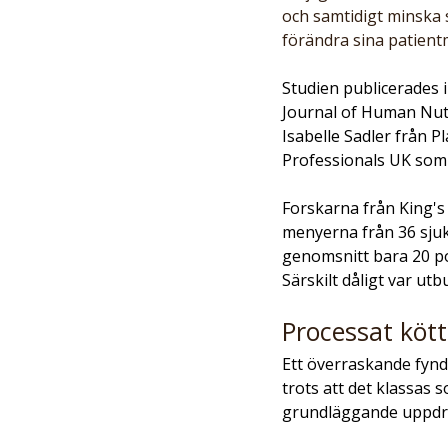
och samtidigt minska 
förändra sina patient
Studien publicerades i
Journal of Human Nutr
Isabelle Sadler från P
Professionals UK som
Forskarna från King's
menyerna från 36 sjukh
genomsnitt bara 20 po
Särskilt dåligt var ut
Processat köt
Ett överraskande fynd
trots att det klassas 
grundläggande uppdra