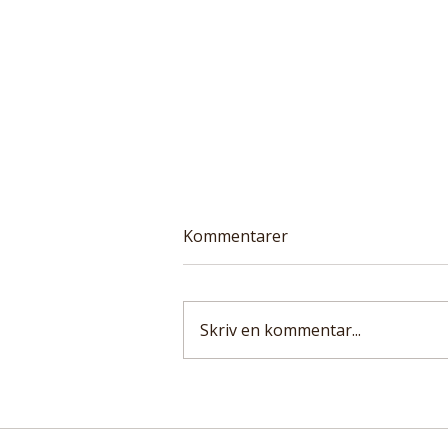
Kommentarer
Skriv en kommentar...
Forskare följde drygt 416
000 personer i nästan 13 år.
Vegetarisk kost kopplad till