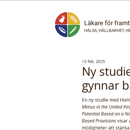
Läkare för fram
HÄLSA, HÅLLBARHET, H
13 feb. 2025
Ny studi
gynnar b
En ny studie med titel
Menus in the United Ki
Potential Based on a No
Based Provisions
 visar
möjligheter att stärk