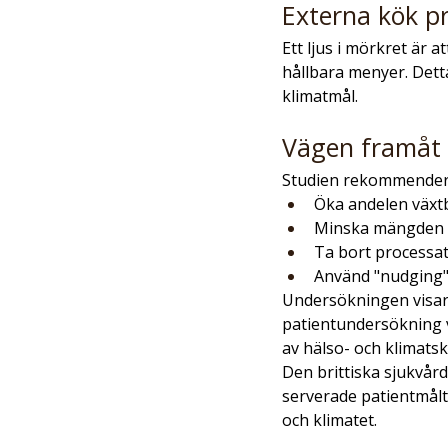
Externa kök pr
Ett ljus i mörkret är 
hållbara menyer. Detta
klimatmål.
Vägen framåt
Studien rekommendera
Öka andelen växt
Minska mängden 
Ta bort processa
Använd "nudging" 
Undersökningen visar o
patientundersökning va
av hälso- och klimatsk
Den brittiska sjukvård
serverade patientmålt
och klimatet.