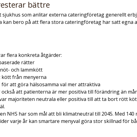
esterar bättre
att sjukhus som anlitar externa cateringföretag generellt erb
 kan bero på att flera stora cateringföretag har satt egna 
r flera konkreta åtgärder:
baserade rätter
nöt- och lammkött
t kött från menyerna
för att göra hälsosamma val mer attraktiva
ckså att patienterna är mer positiva till förändring än mång
r majoriteten neutrala eller positiva till att ta bort rött k
äl.
en NHS har som mål att bli klimatneutral till 2045. Med 140 
ider varje år kan smartare menyval göra stor skillnad för bå