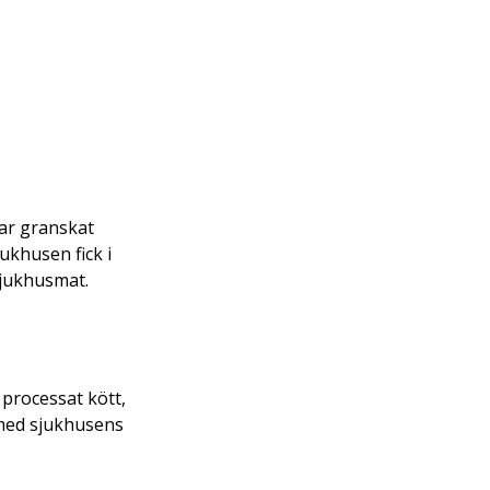
ar granskat 
ukhusen fick i 
sjukhusmat. 
processat kött, 
 med sjukhusens 