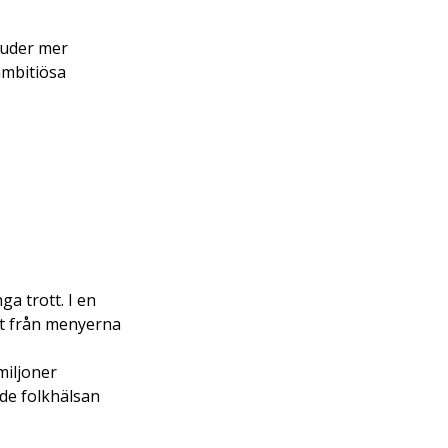
juder mer 
ambitiösa 
a trott. I en 
ött från menyerna 
miljoner 
de folkhälsan 