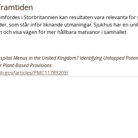
 framtiden
fördes i Storbritannien kan resultaten vara relevanta för s
er, som står inför liknande utmaningar. Sjukhus har en unik
n och visa vägen för mer hållbara matvanor i samhället.
spital Menus in the United Kingdom? Identifying Untapped Potent
r Plant‐Based Provisions
nih.gov/articles/PMC11789209/