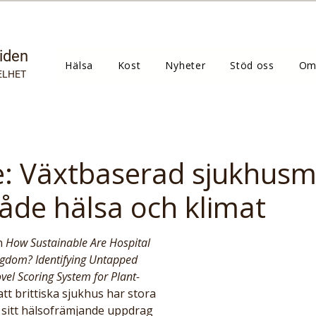
tiden
Hälsa
Kost
Nyheter
Stöd oss
Om
ELHET
e: Växtbaserad sjukhusm
åde hälsa och klimat
n 
How Sustainable Are Hospital 
ngdom? Identifying Untapped 
vel Scoring System for Plant-
 att brittiska sjukhus har stora 
a sitt hälsofrämjande uppdrag 