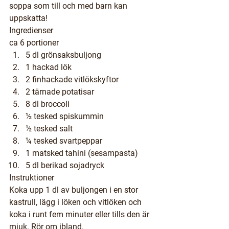
soppa som till och med barn kan 
uppskatta!
Ingredienser
ca 6 portioner
5 dl grönsaksbuljong
1 hackad lök
2 finhackade vitlökskyftor
2 tärnade potatisar
8 dl broccoli
½ tesked spiskummin
½ tesked salt
¼ tesked svartpeppar
1 matsked tahini (sesampasta)
5 dl berikad sojadryck
Instruktioner
Koka upp 1 dl av buljongen i en stor 
kastrull, lägg i löken och vitlöken och 
koka i runt fem minuter eller tills den är 
mjuk. Rör om ibland.