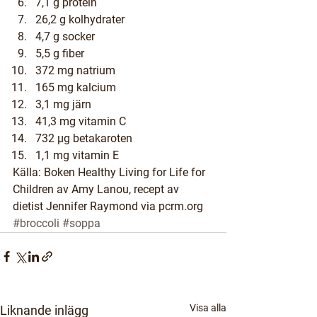
7,1 g protein
26,2 g kolhydrater
4,7 g socker
5,5 g fiber
372 mg natrium
165 mg kalcium
3,1 mg järn
41,3 mg vitamin C
732 µg betakaroten
1,1 mg vitamin E
Källa: Boken 
Healthy Living for Life for 
Children
 av Amy Lanou, recept av 
dietist Jennifer Raymond via 
pcrm.org
#broccoli
#soppa
Visa alla
Liknande inlägg