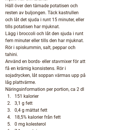
Häll över den tärnade potatisen och 
resten av buljongen. Täck kastrullen 
och låt det sjuda i runt 15 minuter, eller 
tills potatisen har mjuknat.
Lägg i broccoli och låt den sjuda i runt 
fem minuter eller tills den har mjuknat. 
Rör i spiskummin, salt, peppar och 
tahini.
Använd en bords- eller stavmixer för att 
få en krämig konsistens. Rör i 
sojadrycken, låt soppan värmas upp på 
låg plattvärme.
Näringsinformation
 per portion, ca 2 dl
151 kalorier
3,1 g fett
0,4 g mättat fett
18,5% kalorier från fett
0 mg kolesterol