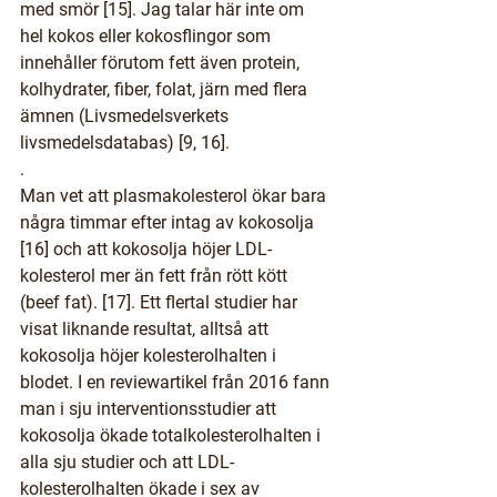
med smör [15]. 
Jag talar här inte om 
hel kokos eller kokosflingor som 
innehåller förutom fett även protein, 
kolhydrater, fiber, folat, järn med flera 
ämnen (Livsmedelsverkets 
livsmedelsdatabas) [9, 16].
.
Man vet att plasmakolesterol ökar bara 
några timmar efter intag av kokosolja 
[16] och att kokosolja höjer LDL-
kolesterol mer än fett från rött kött 
(beef fat). [17]. Ett flertal studier har 
visat liknande resultat, alltså att 
kokosolja höjer kolesterolhalten i 
blodet. I en reviewartikel från 2016 fann 
man i sju interventionsstudier att 
kokosolja ökade totalkolesterolhalten i 
alla sju studier och att LDL-
kolesterolhalten ökade i sex av 