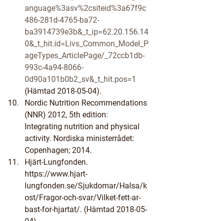
anguage%3asv%2csiteid%3a67f9c
486-281d-4765-ba72-
ba3914739e3b&_t_ip=62.20.156.14
0&_t_hit.id=Livs_Common_Model_P
ageTypes_ArticlePage/_72ccb1db-
993c-4a94-8066-
0d90a101b0b2_sv&_t_hit.pos=1
(Hämtad 2018-05-04).
Nordic Nutrition Recommendations 
(NNR) 2012, 5th edition: 
Integrating nutrition and physical 
activity. Nordiska ministerrådet: 
Copenhagen; 2014.
Hjärt-Lungfonden. 
https://www.hjart-
lungfonden.se/Sjukdomar/Halsa/k
ost/Fragor-och-svar/Vilket-fett-ar-
bast-for-hjartat/. (Hämtad 2018-05-