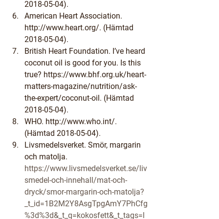
2018-05-04).
American Heart Association. 
http://www.heart.org/. (Hämtad 
2018-05-04).
British Heart Foundation. I’ve heard 
coconut oil is good for you. Is this 
true? https://www.bhf.org.uk/heart-
matters-magazine/nutrition/ask-
the-expert/coconut-oil. (Hämtad 
2018-05-04).
WHO. http://www.who.int/. 
(Hämtad 2018-05-04).
Livsmedelsverket. Smör, margarin 
och matolja. 
https://www.livsmedelsverket.se/liv
smedel-och-innehall/mat-och-
dryck/smor-margarin-och-matolja?
_t_id=1B2M2Y8AsgTpgAmY7PhCfg
%3d%3d&_t_q=kokosfett&_t_tags=l