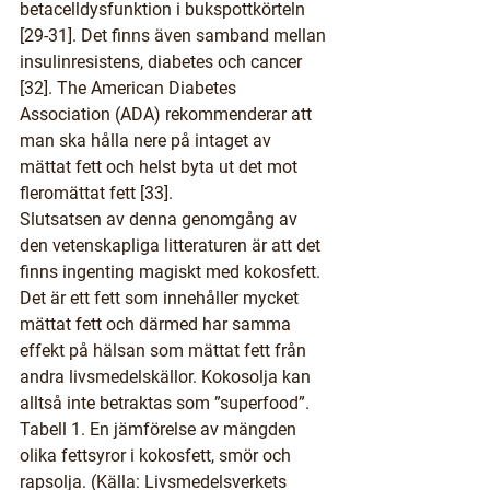
betacelldysfunktion i bukspottkörteln 
[29-31]. Det finns även samband mellan 
insulinresistens, diabetes och cancer 
[32]. The American Diabetes 
Association (ADA) rekommenderar att 
man ska hålla nere på intaget av 
mättat fett och helst byta ut det mot 
fleromättat fett [33].
Slutsatsen av denna genomgång av 
den vetenskapliga litteraturen är att det 
finns ingenting magiskt med kokosfett. 
Det är ett fett som innehåller mycket 
mättat fett och därmed har samma 
effekt på hälsan som mättat fett från 
andra livsmedelskällor. Kokosolja kan 
alltså inte betraktas som ”superfood”.
Tabell 1. En jämförelse av mängden 
olika fettsyror i kokosfett, smör och 
rapsolja. (Källa: Livsmedelsverkets 