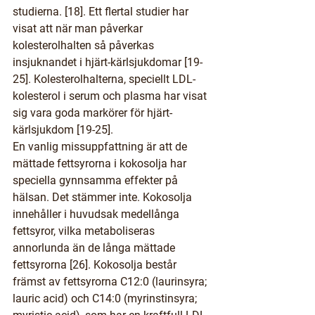
studierna. [18]. Ett flertal studier har 
visat att när man påverkar 
kolesterolhalten så påverkas 
insjuknandet i hjärt-kärlsjukdomar [19-
25]. Kolesterolhalterna, speciellt LDL-
kolesterol i serum och plasma har visat 
sig vara goda markörer för hjärt-
kärlsjukdom [19-25].
En vanlig missuppfattning är att de 
mättade fettsyrorna i kokosolja har 
speciella gynnsamma effekter på 
hälsan. Det stämmer inte. Kokosolja 
innehåller i huvudsak medellånga 
fettsyror, vilka metaboliseras 
annorlunda än de långa mättade 
fettsyrorna [26]. Kokosolja består 
främst av fettsyrorna C12:0 (laurinsyra; 
lauric acid) och C14:0 (myrinstinsyra; 