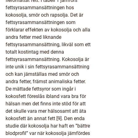
fleromättat fett. I tabell 1 jämförs 
fettsyrasammansättningen hos 
kokosolja, smör och rapsolja. Det är 
fettsyrasammansättningen som 
förklarar effekten av kokosolja och alla 
andra fetter med liknande 
fettsyrasammansättning, likväl som ett 
totalt kostintag med denna 
fettsyrasammansättning. Kokosolja är 
inte unik i sin fettsyrasammansättning 
och kan jämställas med smör och 
andra fetter, främst animaliska fetter. 
De mättade fettsyror som ingår i 
kokosfett föreslås ibland vara bra för 
hälsan men det finns inte stöd för att 
det skulle vara mer hälsosamt att äta 
kokosfett än annat fett [9]. Den enda 
studie där kokosolja har haft en ”bättre 
blodprofil” var när kokosolja jämfördes 