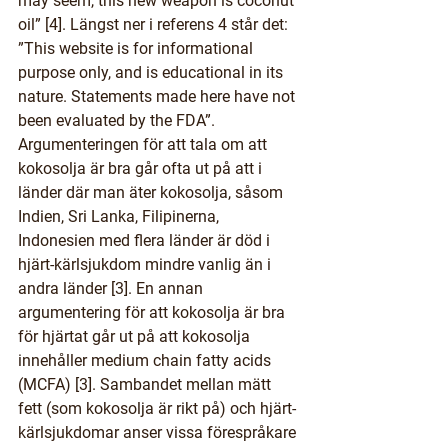
may seem, this new weapon is coconut 
oil” [4]. Längst ner i referens 4 står det: 
”This website is for informational 
purpose only, and is educational in its 
nature. Statements made here have not 
been evaluated by the FDA”. 
Argumenteringen för att tala om att 
kokosolja är bra går ofta ut på att i 
länder där man äter kokosolja, såsom 
Indien, Sri Lanka, Filipinerna, 
Indonesien med flera länder är död i 
hjärt-kärlsjukdom mindre vanlig än i 
andra länder [3]. En annan 
argumentering för att kokosolja är bra 
för hjärtat går ut på att kokosolja 
innehåller medium chain fatty acids 
(MCFA) [3]. Sambandet mellan mätt 
fett (som kokosolja är rikt på) och hjärt-
kärlsjukdomar anser vissa förespråkare 