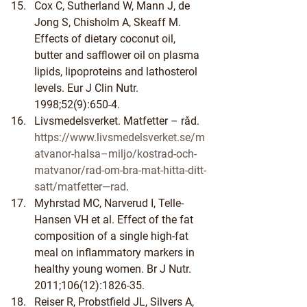
Cox C, Sutherland W, Mann J, de 
Jong S, Chisholm A, Skeaff M. 
Effects of dietary coconut oil, 
butter and safflower oil on plasma 
lipids, lipoproteins and lathosterol 
levels. Eur J Clin Nutr. 
1998;52(9):650-4.
Livsmedelsverket. Matfetter – råd. 
https://www.livsmedelsverket.se/m
atvanor-halsa–miljo/kostrad-och-
matvanor/rad-om-bra-mat-hitta-ditt-
satt/matfetter—rad
.
Myhrstad MC, Narverud I, Telle-
Hansen VH et al. Effect of the fat 
composition of a single high-fat 
meal on inflammatory markers in 
healthy young women. Br J Nutr. 
2011;106(12):1826-35.
Reiser R, Probstfield JL, Silvers A, 