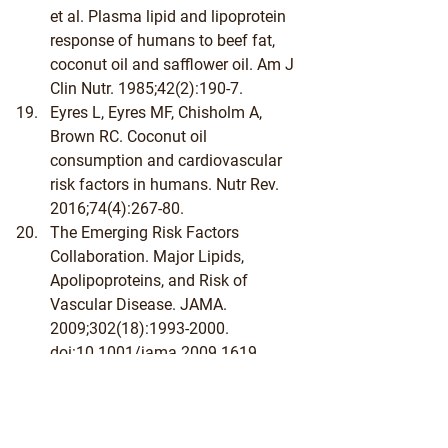
et al. Plasma lipid and lipoprotein 
response of humans to beef fat, 
coconut oil and safflower oil. Am J 
Clin Nutr. 1985;42(2):190-7.
Eyres L, Eyres MF, Chisholm A, 
Brown RC. Coconut oil 
consumption and cardiovascular 
risk factors in humans. Nutr Rev. 
2016;74(4):267-80.
The Emerging Risk Factors 
Collaboration. Major Lipids, 
Apolipoproteins, and Risk of 
Vascular Disease. JAMA. 
2009;302(18):1993-2000. 
doi:10.1001/jama.2009.1619.
Prospective Studies Collaboration. 
Blood cholesterol and vascular 
mortality by age, sex, and blood 