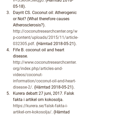
v=S5kKlR5Mqgo
. (Hämtad 2018-
05-18).
Dayrit CS. Coconut oil: Atherogenic 
or Not? (What therefore causes 
Atherosclerosis?). 
http://coconutresearchcenter.org/w
p-content/uploads/2015/11/article-
032305.pdf
. (Hämtad 2018-05-21).
Fife B. coconut oil and heart 
disease. 
http://www.coconutresearchcenter.
org/index.php/articles-and-
videos/coconut-
information/coconut-oil-and-heart-
disease-2/
. (Hämtad 2018-05-21).
Kurera debatt 27 juni, 2017. Falsk 
fakta i artikel om kokosolja. 
https://kurera.se/falsk-fakta-i-
artikel-om-kokosolja/
. (Hämtad 