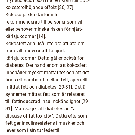
myristic acid), som har en kraftfull LDL-
kolesterolhöjande effekt [26, 27]. 
Kokosolja ska därför inte 
rekommenderas till personer som vill 
eller behöver minska risken för hjärt-
kärlsjukdomar [14].
Kokosfett är alltså inte bra att äta om 
man vill undvika att få hjärt-
kärlsjukdomar. Detta gäller också för 
diabetes. Det handlar om att kokosfett 
innehåller mycket mättat fet och att det 
finns ett samband mellan fett, speciellt 
mättat fett och diabetes [29-31]. Det är i 
synnerhet mättat fett som är relaterat 
till fettinducerad insulinokänslighet [29-
31]. Man säger att diabetes är: ”a 
disease of fat toxicity”. Detta eftersom 
fett ger insulinresistens i muskler och 
lever som i sin tur leder till 