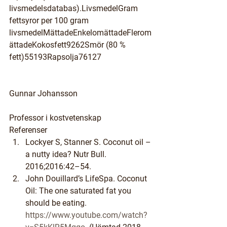
livsmedelsdatabas).LivsmedelGram 
fettsyror per 100 gram 
livsmedelMättadeEnkelomättadeFlerom
ättadeKokosfett9262Smör (80 % 
fett)55193Rapsolja76127
Gunnar Johansson
Professor i kostvetenskap
Referenser
Lockyer S, Stanner S. Coconut oil – 
a nutty idea? Nutr Bull. 
2016;2016:42–54.
John Douillard’s LifeSpa. Coconut 
Oil: The one saturated fat you 
should be eating. 
https://www.youtube.com/watch?