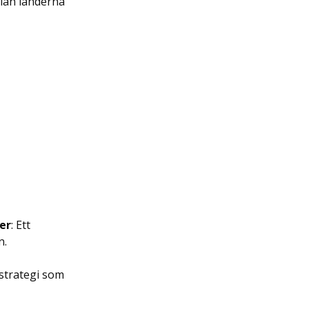
lan länderna 
er
: Ett 
n.
strategi som 