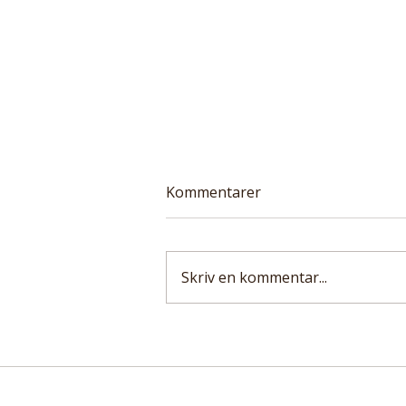
Kommentarer
Skriv en kommentar...
Forskare följde drygt 416
000 personer i nästan 13 år.
Vegetarisk kost kopplad till
19 procent lägre risk för