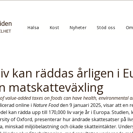
tiden
Hälsa
Kost
Nyheter
Stöd oss
Om
ELHET
iv kan räddas årligen i 
 matskatteväxling
 of value-added taxes on foods can have health, environmental 
icerad online i 
Nature Food
 den 9 januari 2025, visar att en 
del kan rädda upp till 170,000 liv varje år i Europa. Studien, 
sity of Oxford, presenterar hur ändrade skattesatser på liv
älsa, minskad miljöbelastning och ökade skatteintäkter. Unde