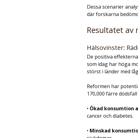
Dessa scenarier analy
där forskarna bedömd
Resultatet av 
Hälsovinster: Rä
De positiva effekterna
som idag har höga mom
störst i länder med l
Reformen har potential
170,000 färre dödsfall
• 
Ökad konsumtion a
cancer och diabetes.
• 
Minskad konsumtion