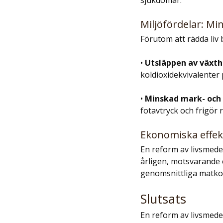
sjukdomar.
Miljöfördelar: M
Förutom att rädda liv 
• 
Utsläppen av växt
koldioxidekvivalenter
• 
Minskad mark- och
fotavtryck och frigör 
Ekonomiska effek
En reform av livsmedel
årligen, motsvarande 
genomsnittliga matko
Slutsats
En reform av livsmedel