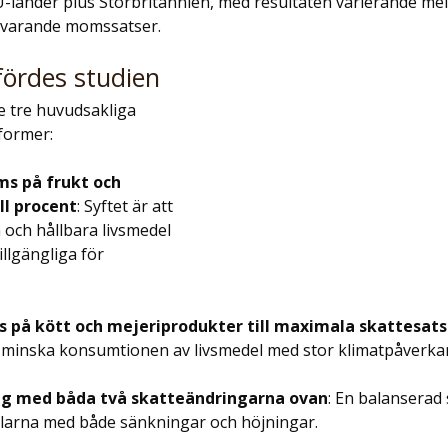
-länder plus Storbritannien, med resultaten varierande mel
uvarande momssatser.
ördes studien
 tre huvudsakliga 
former:
s på frukt och 
ll procent
: Syftet är att 
och hållbara livsmedel 
llgängliga för 
 på kött och mejeriprodukter till maximala skattesats
t minska konsumtionen av livsmedel med stor klimatpåverka
g med båda två skatteändringarna ovan
: En balanserad 
larna med både sänkningar och höjningar.