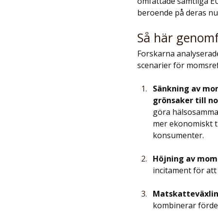
omfattade samtliga EU
beroende på deras n
Så här genomf
Forskarna analyserade
scenarier för momsre
Sänkning av mom
grönsaker till no
göra hälsosamma 
mer ekonomiskt ti
konsumenter.
Höjning av moms
incitament för at
Matskatteväxlin
kombinerar förde