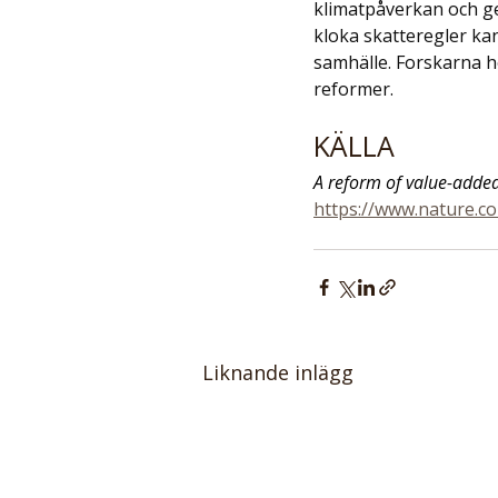
klimatpåverkan och ger
kloka skatteregler ka
samhälle. Forskarna ho
reformer.
KÄLLA
A reform of value-adde
https://www.nature.c
Liknande inlägg