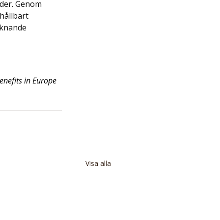
änder. Genom 
hållbart 
iknande 
nefits in Europe
Visa alla