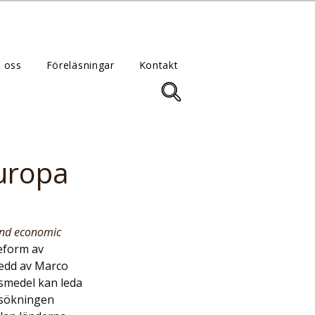
 oss
Föreläsningar
Kontakt
Europa
and economic 
reform av 
ledd av Marco 
smedel kan leda 
rsökningen 