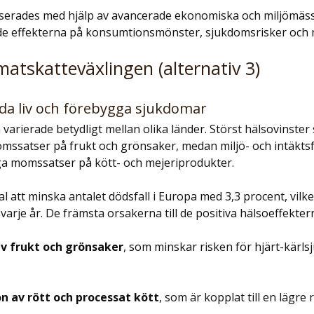
serades med hjälp av avancerade ekonomiska och miljömäss
e effekterna på konsumtionsmönster, sjukdomsrisker och m
matskatteväxlingen (alternativ 3)
dda liv och förebygga sjukdomar
 varierade betydligt mellan olika länder. Störst hälsovinster 
ssatser på frukt och grönsaker, medan miljö- och intäktsf
åga momssatser på kött- och mejeriprodukter.
 att minska antalet dödsfall i Europa med 3,3 procent, vilk
 varje år. De främsta orsakerna till de positiva hälsoeffekter
v frukt och grönsaker
, som minskar risken för hjärt-kärls
 av rött och processat kött
, som är kopplat till en lägre 