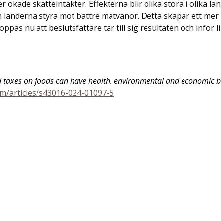
 ökade skatteintäkter. Effekterna blir olika stora i olika l
n länderna styra mot bättre matvanor. Detta skapar ett mer 
ppas nu att beslutsfattare tar till sig resultaten och inför l
d taxes on foods can have health, environmental and economic be
om/articles/s43016-024-01097-5