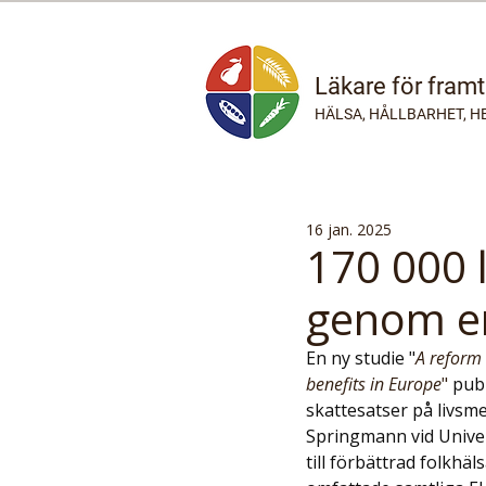
Läkare för fram
HÄLSA, HÅLLBARHET, H
16 jan. 2025
170 000 l
genom en
En ny studie "
A reform
benefits in Europe
" 
publ
skattesatser på livsme
Springmann vid Univer
till förbättrad folkh