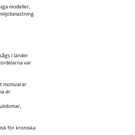
iga modeller, 
iljöbelastning.
sågs i länder 
ördelarna var 
et motsvarar 
na är:
jukdomar, 
risk för kroniska 