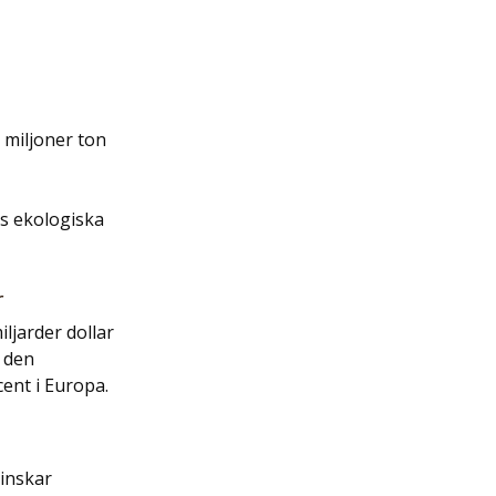
miljoner ton 
s ekologiska 
r
ljarder dollar 
 den 
ent i Europa.
inskar 