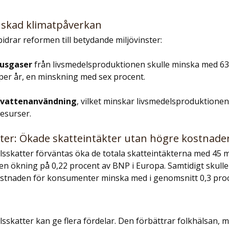
inskad klimatpåverkan
bidrar reformen till betydande miljövinster:
husgaser
 från livsmedelsproduktionen skulle minska med 63 
 per år, en minskning med sex procent.
 vattenanvändning
, vilket minskar livsmedelsproduktionen
resurser.
ter: Ökade skatteintäkter utan högre kostnade
sskatter förväntas öka de totala skatteintäkterna med 45 mi
en ökning på 0,22 procent av BNP i Europa. Samtidigt skulle
stnaden för konsumenter minska med i genomsnitt 0,3 proc
sskatter kan ge flera fördelar. Den förbättrar folkhälsan, m