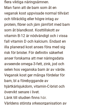
flera viktiga näringsämnen.
Man fann att de barn som åt en 
vegansk kost uppvisade normal tillväxt 
och tillräcklig eller högre intag av 
protein, fibrer och järn jämfört med barn 
som åt blandkost. Kosttillskott av 
vitamin B-12 är nödvändigt och i vissa 
fall vitamin D och kalcium. Endast en 
illa planerad kost anses föra med sig 
risk för brister. För definitiv säkerhet 
anser forskarna att mer näringsdata 
avseende omega-3-fett, zink, jod och 
selen hos veganska barn är av värde. 
Vegansk kost ger många fördelar för 
barn, bl a förebyggande av 
hjärtkärlsjukdom, vitamin-C-brist och 
övervikt senare i livet.
Länk till studien finns 
här
. 
Världens största yrkesorganisation av 