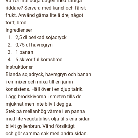
Varför inte börja dagen med fattiga 
riddare? Servera med kanel och färsk 
frukt. Använd gärna lite äldre, något 
torrt, bröd.
Ingredienser
2,5 dl berikad sojadryck
0,75 dl havregryn
1 banan
6 skivor fullkornsbröd
Instruktioner
Blanda sojadryck, havregryn och banan 
i en mixer och mixa till en jämn 
konsistens. Häll över i en djup talrik.
Lägg brödskivorna i smeten tills de 
mjuknat men inte blivit degiga.
Stek på mellanhög värme i en panna 
med lite vegetabilisk olja tills ena sidan 
blivit gyllenbrun. Vänd försiktigt 
och gör samma sak med andra sidan.