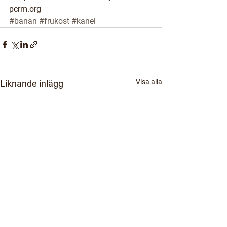
pcrm.org
#banan
#frukost
#kanel
Visa alla
Liknande inlägg