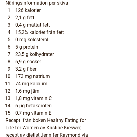
Näringsinformation
 per skiva
126 kalorier
2,1 g fett
0,4 g mättat fett
15,2% kalorier från fett
0 mg kolesterol
5 g protein
23,5 g kolhydrater
6,9 g socker
3,2 g fiber
173 mg natrium
74 mg kalcium
1,6 mg järn
1,8 mg vitamin C
6 µg betakaroten
0,7 mg vitamin E
Recept  från boken 
Healthy Eating for 
Life for Women 
av Kristine Kieswer, 
recept av dietist Jennifer Raymond via 