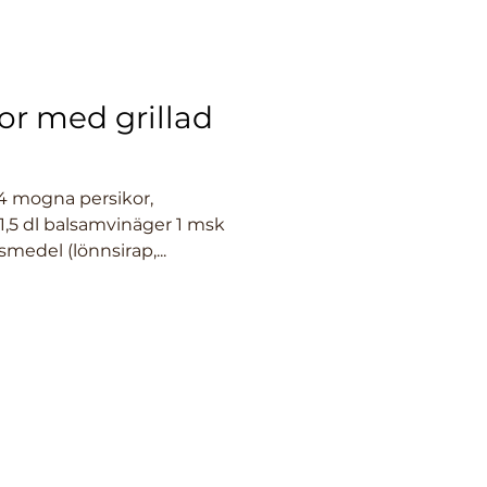
kor med grillad
 4 mogna persikor,
1,5 dl balsamvinäger 1 msk
medel (lönnsirap,...