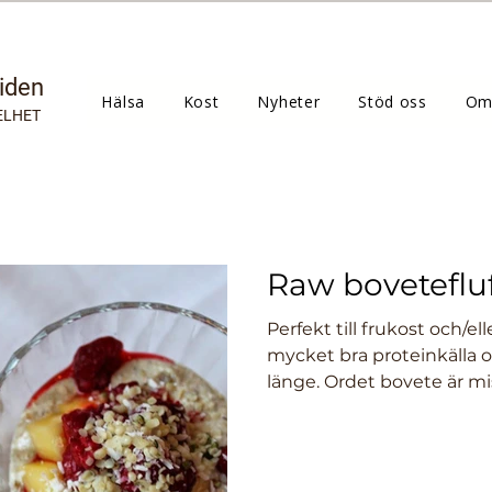
tiden
Hälsa
Kost
Nyheter
Stöd oss
Om
ELHET
Raw bovetefluf
Perfekt till frukost och/e
mycket bra proteinkälla o
länge. Ordet bovete är mis