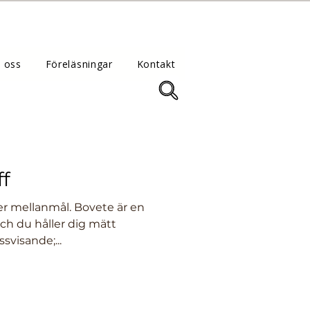
 oss
Föreläsningar
Kontakt
f
ller mellanmål. Bovete är en
ch du håller dig mätt
svisande;...