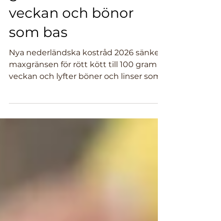
kostråd: max 100
gram rött kött i
veckan och bönor
som bas
Nya nederländska kostråd 2026 sänker
maxgränsen för rött kött till 100 gram i
veckan och lyfter böner och linser som
basmat.