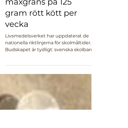
Bönor varje dag
och skarp
maxgräns på 125
gram rött kött per
vecka
Livsmedelsverket har uppdaterat de
nationella riktlinjerna för skolmåltider.
Budskapet är tydligt: svenska skolbarn
ska äta betydligt mer bönor och andra
baljväxter, och betydligt mindre rött
kött.