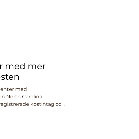
er med mer
osten
tienter med
en North Carolina-
registrerade kostintag och