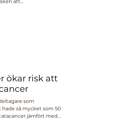
ken att...
 ökar risk att
acancer
deltagare som
 hade så mycket som 50
statacancer jämfört med