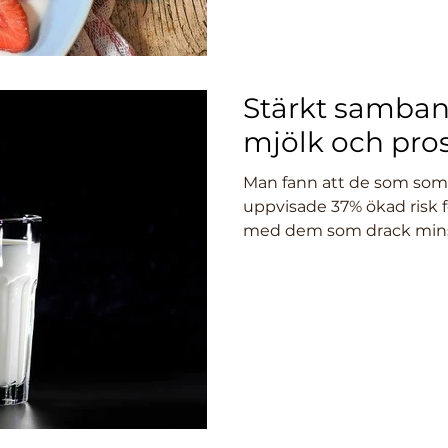
Stärkt samba
mjölk och pro
Man fann att de som som
uppvisade 37% ökad risk f
med dem som drack minst.