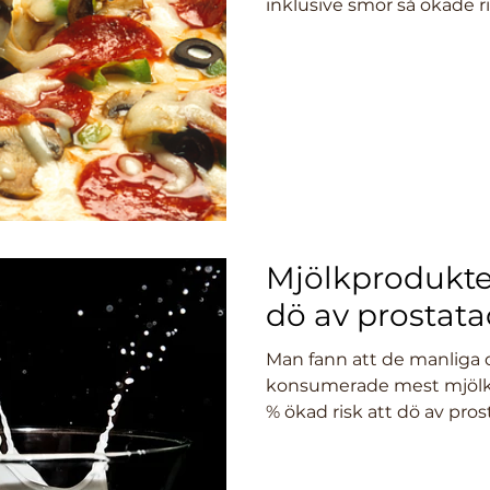
inklusive smör så ökade ris
Mjölkprodukter
dö av prostat
Man fann att de manliga 
konsumerade mest mjölk
% ökad risk att dö av pro
dem...