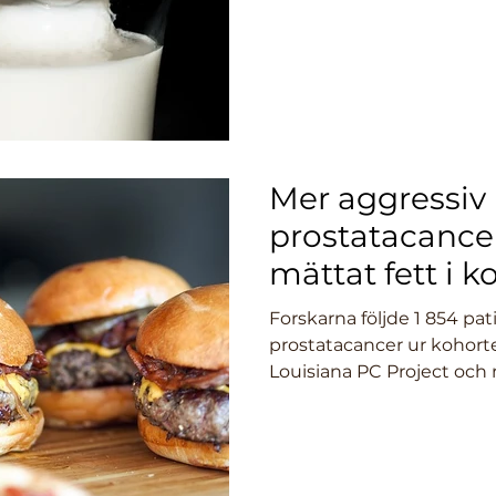
Mer aggressiv
prostatacanc
mättat fett i k
Forskarna följde 1 854 pa
prostatacancer ur kohort
Louisiana PC Project och 
hur...