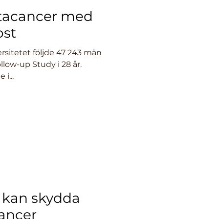
atacancer med
ost
rsitetet följde 47 243 män
llow-up Study i 28 år.
i...
 kan skydda
ancer