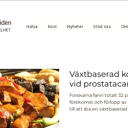
tiden
Hälsa
Kost
Nyheter
Stöd oss
Om
ELHET
Växtbaserad k
vid prostataca
Forskarna fann totalt 32 
förekomst och förlopp av 
till att äta en växtbaserad k