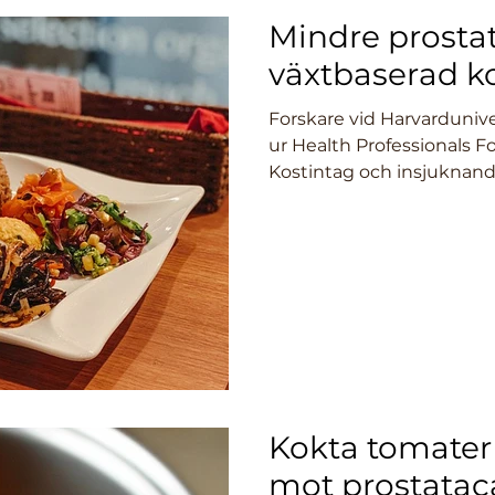
Mindre prost
växtbaserad k
Forskare vid Harvardunive
ur Health Professionals Fo
Kostintag och insjuknande 
Kokta tomater
mot prostatac