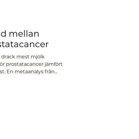
nd mellan
statacancer
 drack mest mjölk
ör prostatacancer jämfört
 En metaanalys från...