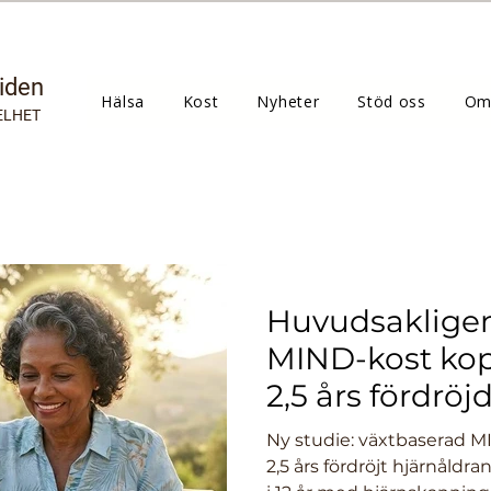
tiden
Hälsa
Kost
Nyheter
Stöd oss
Om
ELHET
Huvudsakligen
MIND-kost kopp
2,5 års fördröj
hjärnåldrande
Ny studie: växtbaserad MI
2,5 års fördröjt hjärnåldra