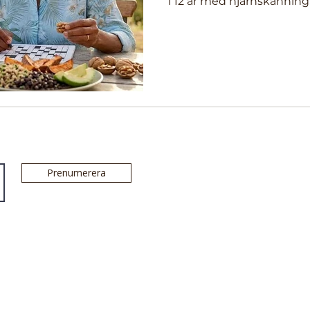
i 12 år med hjärnskanning
Prenumerera