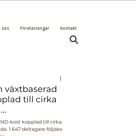
 oss
Föreläsningar
Kontakt
 växtbaserad
lad till cirka
d
ND-kost kopplad till cirka
nde. 1 647 deltagare följdes