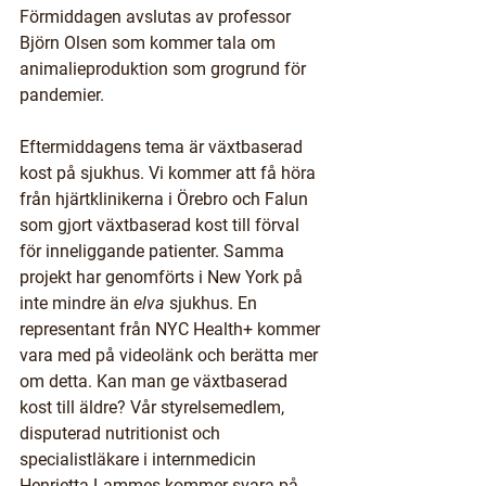
Förmiddagen avslutas av professor 
Björn Olsen som kommer tala om 
animalieproduktion som grogrund för 
pandemier.
Eftermiddagens tema är växtbaserad 
kost på sjukhus. Vi kommer att få höra 
från hjärtklinikerna i Örebro och Falun 
som gjort växtbaserad kost till förval 
för inneliggande patienter. Samma 
projekt har genomförts i New York på 
inte mindre än 
elva
 sjukhus. En 
representant från NYC Health+ kommer 
vara med på videolänk och berätta mer 
om detta. Kan man ge växtbaserad 
kost till äldre? Vår styrelsemedlem, 
disputerad nutritionist och 
specialistläkare i internmedicin 
Henrietta Lammes kommer svara på 