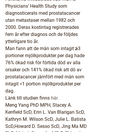
Physicians’ Health Study som 
diagnosticerats med prostatacancer 
utan metastaser mellan 1982 och 
2000. Deras kostintag registrerades 
fem år efter diagnos och de följdes 
ytterligare tio år.
Man fann att de män som intagit ≥3 
portioner mjölkprodukter per dag hade 
76% ökad risk för förtida död av alla 
orsaker och 141% ökad risk att dö av 
prostatacancer jämfört med män som 
intagit <1 portion mjölkprodukter per 
dag.
Länk till studien finns 
här
.
Meng Yang PhD MPH, Stacey A. 
Kenfield ScD, Erin L. Van Blarigan ScD, 
Kathryn M. Wilson ScD, Julie L. Batista 
ScD,Howard D. Sesso ScD, Jing Ma MD 