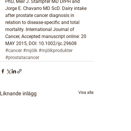
PhD, Meir J. Stampfer MD DrPH and 
Jorge E. Chavarro MD ScD. Dairy intake 
after prostate cancer diagnosis in 
relation to disease-specific and total 
mortality. International Journal of 
Cancer, Accepted manuscript online: 20 
MAY 2015, DOI: 10.1002/ijc.29608
#cancer
#mjölk
#mjölkprodukter
#prostatacancer
Visa alla
Liknande inlägg