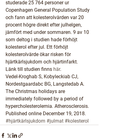
studerade 25 764 personer ur 
Copenhagen General Population Study 
och fann att kolesterolvärden var 20 
procent högre direkt efter julhelgen, 
jämfört med under sommaren. 9 av 10 
som deltog i studien hade förhöjt 
kolesterol efter jul. Ett förhöjt 
kolesterolvärde ökar risken för 
hjärtkärlsjukdom och hjärtinfarkt.
Länk till studien finns 
här
.
Vedel-Kroghab S, Kobyleckiab CJ, 
Nordestgaardabc BG, Langstedab A. 
The Christmas holidays are 
immediately followed by a period of 
hypercholesterolemia. Atherosclerosis. 
Published online December 19, 2018.
#hjärtkärlsjukdom
#julmat
#kolesterol