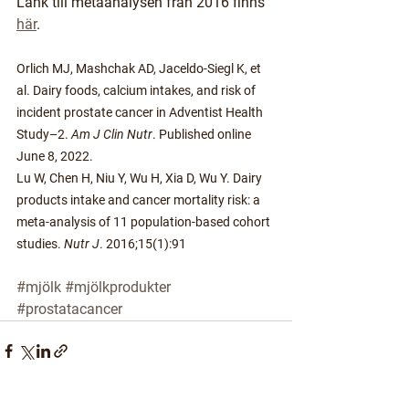
Länk till metaanalysen från 2016 finns 
här
. 
Orlich MJ, Mashchak AD, Jaceldo-Siegl K, et 
al. Dairy foods, calcium intakes, and risk of 
incident prostate cancer in Adventist Health 
Study–2. 
Am J Clin Nutr
. Published online 
June 8, 2022.
Lu W, Chen H, Niu Y, Wu H, Xia D, Wu Y. Dairy 
products intake and cancer mortality risk: a 
meta-analysis of 11 population-based cohort 
studies. 
Nutr J
. 2016;15(1):91
#mjölk
#mjölkprodukter
#prostatacancer