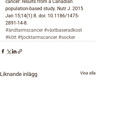
cancer: results from a Canadian 
population-based study. Nutr J. 2015 
Jan 15;14(1):8. doi: 10.1186/1475-
2891-14-8.
#ändtarmscancer
#växtbaseradkost
#kött
#tjocktarmscancer
#socker
Visa alla
Liknande inlägg