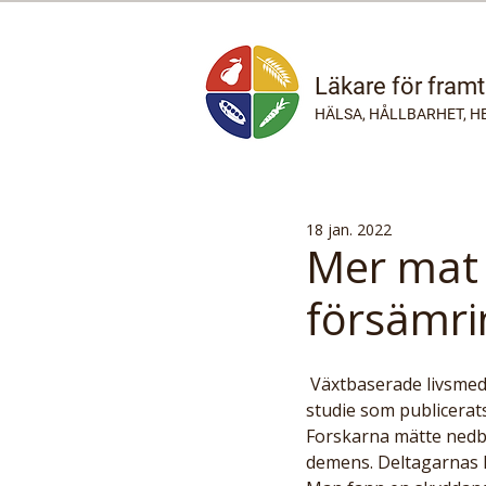
Läkare för fram
HÄLSA, HÅLLBARHET, H
18 jan. 2022
Mer mat 
försämri
 Växtbaserade livsmedel kan minska risk för att hjärnans funktion försämras. Detta enligt en 
studie som publicerats
Forskarna mätte nedbr
demens. Deltagarnas 