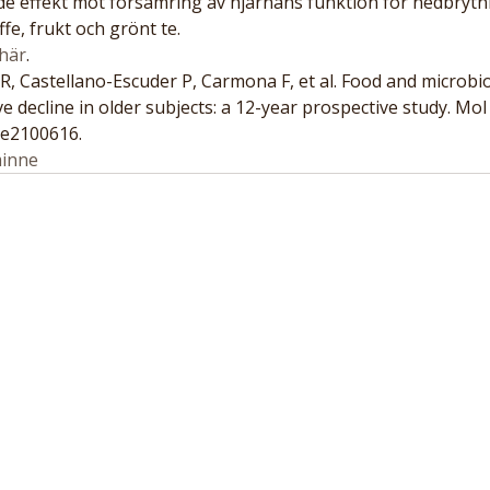
e effekt mot försämring av hjärnans funktion för nedbrytn
fe, frukt och grönt te.
här
.
 Castellano-Escuder P, Carmona F, et al. Food and microbio
ve decline in older subjects: a 12-year prospective study. Mol
-e2100616.
inne