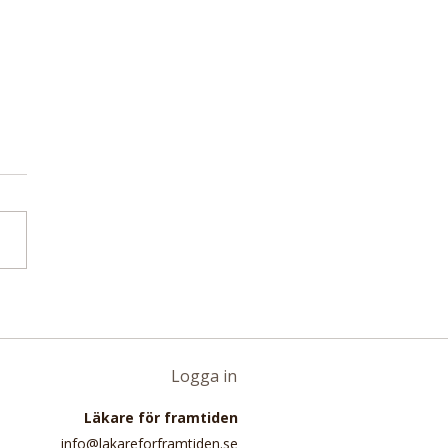
etaanalys med nästan
miljoner deltagare:
 intag av rött kött
lat till 16 procent
Logga in
e risk för
Läkare för framtiden
pottkörtelcancer
info@lakareforframtiden.se