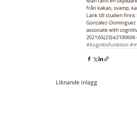
Man fann en skyddand
från kakao, svamp, kaf
Länk till studien finns 
González-Domínguez R,
associate with cogniti
2021;65(23):e2100606
#kognitivfunktion
#m
Liknande inlägg