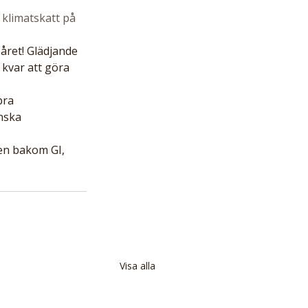
 klimatskatt på 
året! Glädjande 
 kvar att göra 
bra 
nska 
en bakom GI, 
Visa alla