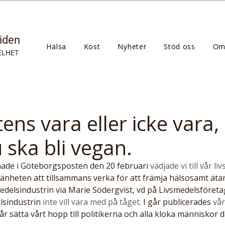
tiden
Hälsa
Kost
Nyheter
Stöd oss
Om
ELHET
ens vara eller icke vara,
 ska bli vegan.
 hade i Göteborgsposten den 20 februari 
vädjade vi till vår l
mänheten att tillsammans verka för att främja hälsosamt ätan
smedelsindustrin via Marie Södergvist, vd på Livsmedelsföreta
lsindustrin
 inte vill vara med på tåget
. I går publicerades
 vår
år sätta vårt hopp till politikerna och alla kloka människor d