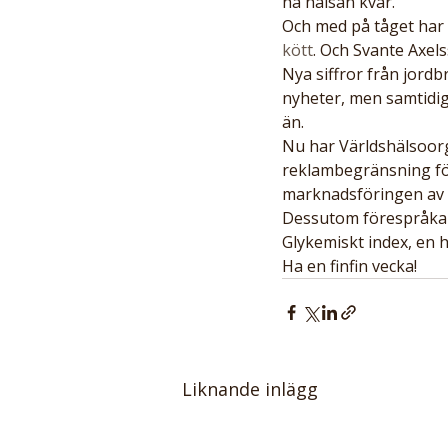
ha hälsan kvar.
Och med på tåget har 
kött
. Och Svante Axels
Nya siffror från jordb
nyheter, men samtidigt
än.
Nu har Världshälsoor
reklambegränsning för 
marknadsföringen av 
Dessutom förespråkar
Glykemiskt index, en h
Ha en finfin vecka!
Liknande inlägg