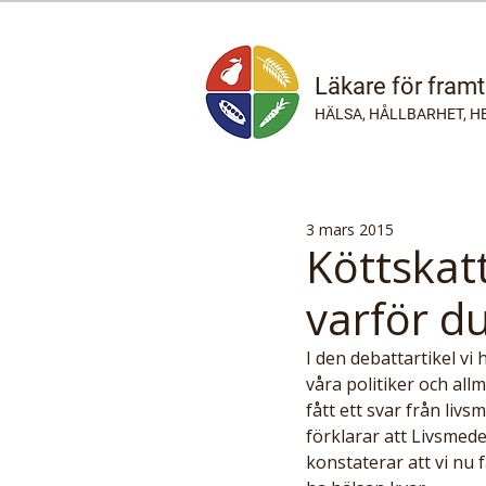
Läkare för fram
HÄLSA, HÅLLBARHET, H
3 mars 2015
Köttskatt
varför du
I den debattartikel vi
våra politiker och all
fått ett svar från liv
förklarar att Livsmede
konstaterar att vi nu f