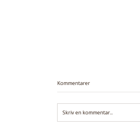
Kommentarer
Skriv en kommentar...
Tallriken är en
folkhälsofråga: Läkare för