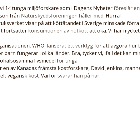
vi 14 tunga miljöforskare som i Dagens Nyheter 
föreslår en
son från 
Naturskyddsföreningen håller med
. Hurra!
ruksverket visar på att köttätandet i Sverige minskade förra 
 fortsätter 
konsumtionen av nötkött
 att öka. Vi har mycket
ganisationen, WHO,
 lanserat ett verktyg
 för att avgöra hur 
barn fungerar i olika länder. Bra, tycker vi, ifall det kan mi
ohälsosamma livsmedel för unga.
 en av Kanadas främsta kostforskare, David Jenkins, mann
elt vegansk kost. Varför 
svarar han på här.