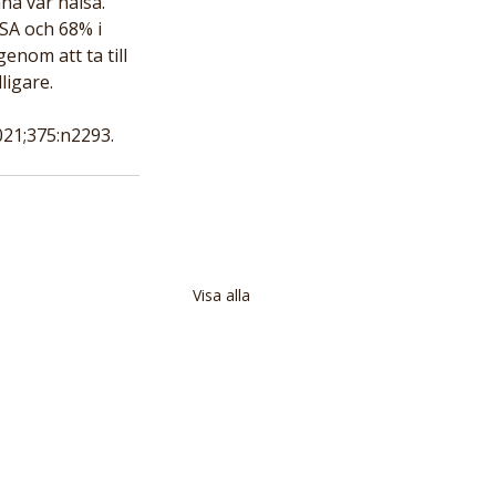
na vår hälsa. 
SA och 68% i 
nom att ta till 
ligare.
021;375:n2293.
Visa alla