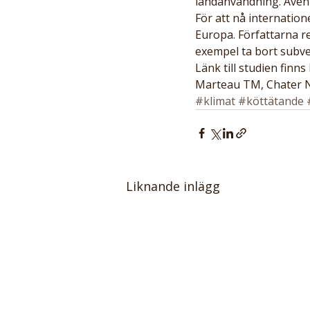
landanvändning. Även 
För att nå internatio
Europa. Författarna re
exempel ta bort subven
Länk till studien finns 
Marteau TM, Chater N,
#klimat
#köttätande
Liknande inlägg