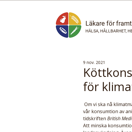
Läkare för fram
HÄLSA, HÅLLBARHET, H
9 nov. 2021
Köttkons
för klim
 Om vi ska nå klimatmålen om noll nettoutsläpp av växthusgaser till 2050 måste vi kraftigt minska 
vår konsumtion av ani
tidskriften 
British Medi
Att minska konsumtion