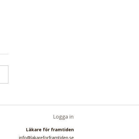
etaanalys med nästan
miljoner deltagare:
 intag av rött kött
lat till 16 procent
Logga in
e risk för
Läkare för framtiden
pottkörtelcancer
info@lakareforframtiden.se