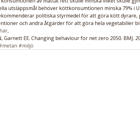
konsumtionen av mättat fett skulle minska vilket skulle gyn
nella utsläppsmål behöver köttkonsumtionen minska 79% i U
kommenderar politiska styrmedel för att göra kött dyrare, ge
tioner och andra åtgärder för att göra hela vegetabilier bil
här
,
 Garnett EE. Changing behaviour for net zero 2050. BMJ. 2
#metan
#miljö