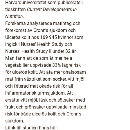
Harvarduniversitetet som publicerats i 
tidskriften 
Current Developments in 
Nutrition
.
Forskarna analyserade matintag och 
förekomst av Crohn’s sjukdom och 
Ulcerös kolit hos 169 945 kvinnor som 
ingick i Nurses’ Health Study och 
Nurses’ Health Study II under 32 år.
Man fann att de som åt mer hela 
vegetabilier uppvisade 33% lägre risk 
för ulcerös kolit. Att äta mer ohälsosam 
mat från växtriket som socker, vitt mjöl 
och friterad mat ökade risk för all 
inflammatorisk tarmsjukdom. Att 
ersätta vitt mjöl, läsk och sötsaker med 
frukt och grönsaker uppvisade minskad 
risk för både ulcerös kolit och Crohn’s 
sjukdom.
Länk till studien finns 
här
.