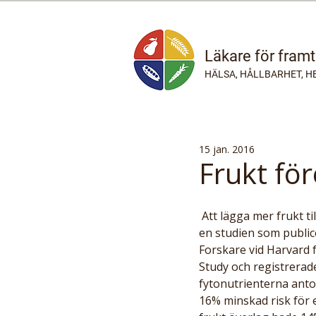
Läkare för fram
HÄLSA, HÅLLBARHET, H
15 jan. 2016
Frukt fö
 Att lägga mer frukt till kosten kan minska risken för erektil dysfunktion (impotens). Detta enligt 
en studien som publice
Forskare vid Harvard 
Study och registrerad
fytonutrienterna anto
16% minskad risk för 