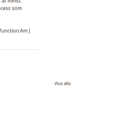
åt minst.
ocess som 
function.Am J 
Visa alla