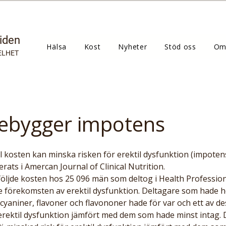
tiden
Hälsa
Kost
Nyheter
Stöd oss
Om
ELHET
rebygger impotens
rats i Amercan Journal of Clinical Nutrition.
följde kosten hos 25 096 män som deltog i Health Professio
e förekomsten av erektil dysfunktion. Deltagare som hade h
cyaniner, flavoner och flavononer hade för var och ett av d
erektil dysfunktion jämfört med dem som hade minst intag. 