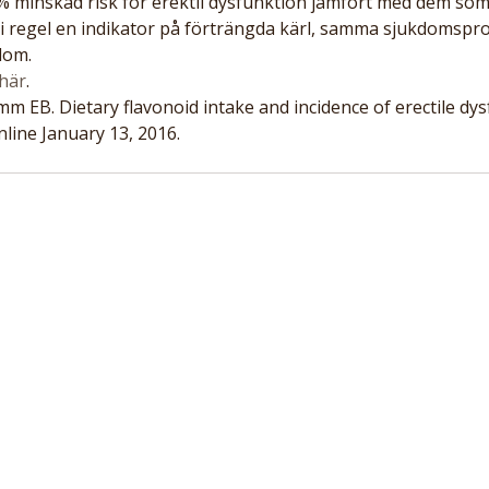
% minskad risk för erektil dysfunktion jämfört med dem som 
r i regel en indikator på förträngda kärl, samma sjukdomspr
dom.
här
.
mm EB. Dietary flavonoid intake and incidence of erectile dys
nline January 13, 2016.