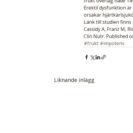
frukt överlag hade 14
Erektil dysfunktion ä
orsakar hjärtkärlsjuk
Länk till studien finns 
Cassidy A, Franz M, Ri
Clin Nutr. Published o
#frukt
#impotens
Liknande inlägg