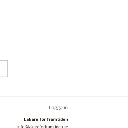
etaanalys med nästan
miljoner deltagare:
 intag av rött kött
lat till 16 procent
Logga in
e risk för
Läkare för framtiden
pottkörtelcancer
info@lakareforframtiden.se