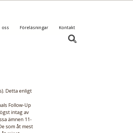
 oss
Föreläsningar
Kontakt
nals Follow-Up 
ögst intag av 
essa ämnen 11-
De som åt mest 