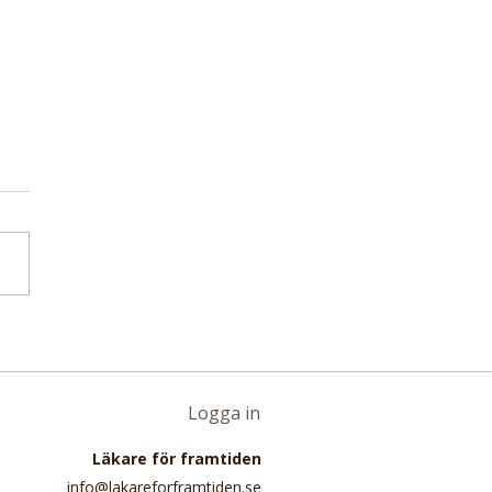
tudie: Upp till 38
ent av alla hjärt-
händelser i Kanada kan
las till ultraprocessad
Logga in
som korv och läsk
Läkare för framtiden
info@lakareforframtiden.se