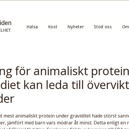
tiden
Hälsa
Kost
Nyheter
Stöd oss
Om
ELHET
ng för animaliskt protei
diet kan leda till övervikt
der
t mest animaliskt protein under graviditet hade störst sannol
der, jämfört med barn vars mödrar åt minst. Detta enligt en n