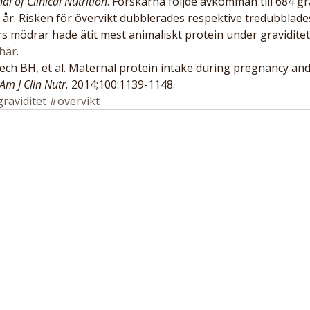
l of Clinical Nutrition
. Forskarna följde avkomman till 684 gr
 år. Risken för övervikt dubblerades respektive tredubblade
rs mödrar hade ätit mest animaliskt protein under graviditet
här
.
ech BH, et al. Maternal protein intake during pregnancy and
Am J Clin Nutr.
 2014;100:1139-1148.
raviditet
#övervikt