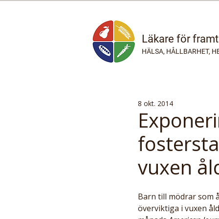
Läkare för fram
HÄLSA, HÅLLBARHET, H
8 okt. 2014
Exponeri
fostersta
vuxen ål
Barn till mödrar som å
överviktiga i vuxen ål