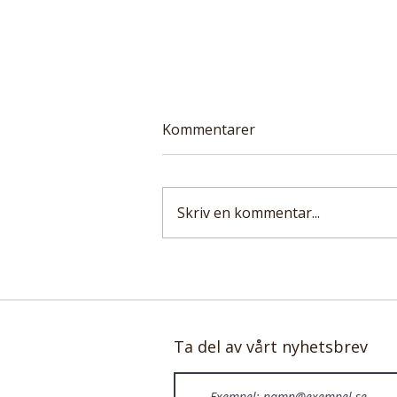
Kommentarer
Skriv en kommentar...
Ny PNAS-studie:
Kycklingindustrin göder
campylobacter, en
resistent tarmbakterie
Ta del av vårt nyhetsbrev
som nu kopplas till spridd
tarmcancer