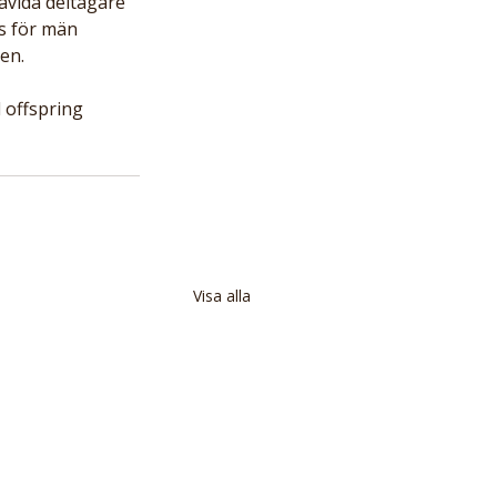
avida deltagare 
s för män 
en.
 offspring 
Visa alla