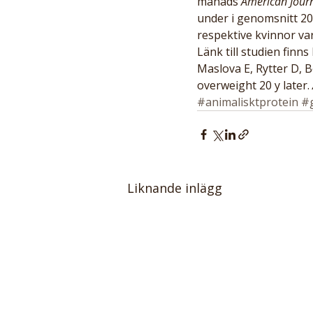
månads 
American Journa
under i genomsnitt 20
respektive kvinnor va
Länk till studien finns 
Maslova E, Rytter D, B
overweight 20 y later. 
#animalisktprotein
#g
Liknande inlägg