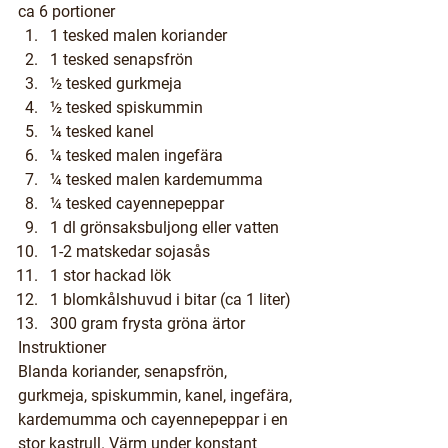
ca 6 portioner
1 tesked malen koriander
1 tesked senapsfrön
½ tesked gurkmeja
½ tesked spiskummin
¼ tesked kanel
¼ tesked malen ingefära
¼ tesked malen kardemumma
¼ tesked cayennepeppar
1 dl grönsaksbuljong eller vatten
1-2 matskedar sojasås
1 stor hackad lök
1 blomkålshuvud i bitar (ca 1 liter)
300 gram frysta gröna ärtor
Instruktioner
Blanda koriander, senapsfrön, 
gurkmeja, spiskummin, kanel, ingefära, 
kardemumma och cayennepeppar i en 
stor kastrull. Värm under konstant 