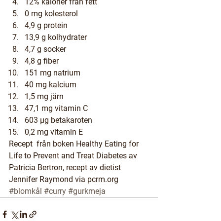
12% kalorier från fett
0 mg kolesterol
4,9 g protein
13,9 g kolhydrater
4,7 g socker
4,8 g fiber
151 mg natrium
40 mg kalcium
1,5 mg järn
47,1 mg vitamin C
603 µg betakaroten
0,2 mg vitamin E
Recept  från boken 
Healthy Eating for 
Life to Prevent and Treat Diabetes
 av 
Patricia Bertron, recept av dietist 
Jennifer Raymond via 
pcrm.org
#blomkål
#curry
#gurkmeja