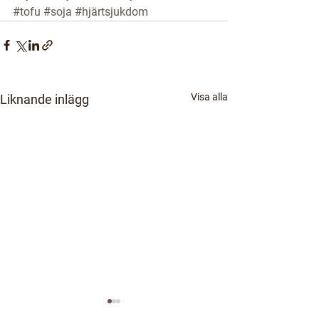
#tofu
#soja
#hjärtsjukdom
Visa alla
Liknande inlägg