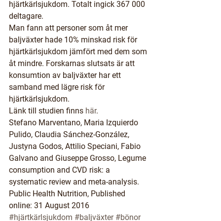
hjärtkärlsjukdom. Totalt ingick 367 000 
deltagare.
Man fann att personer som åt mer 
baljväxter hade 10% minskad risk för 
hjärtkärlsjukdom jämfört med dem som 
åt mindre. Forskarnas slutsats är att 
konsumtion av baljväxter har ett 
samband med lägre risk för 
hjärtkärlsjukdom.
Länk till studien finns 
här
.
Stefano Marventano, Maria Izquierdo 
Pulido, Claudia Sánchez-González, 
Justyna Godos, Attilio Speciani, Fabio 
Galvano and Giuseppe Grosso, Legume 
consumption and CVD risk: a 
systematic review and meta-analysis. 
Public Health Nutrition, Published 
online: 31 August 2016
#hjärtkärlsjukdom
#baljväxter
#bönor