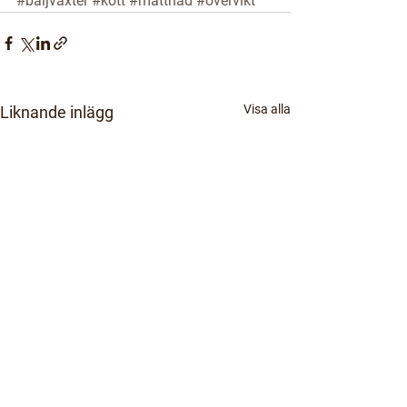
#baljväxter
#kött
#mättnad
#övervikt
Visa alla
Liknande inlägg