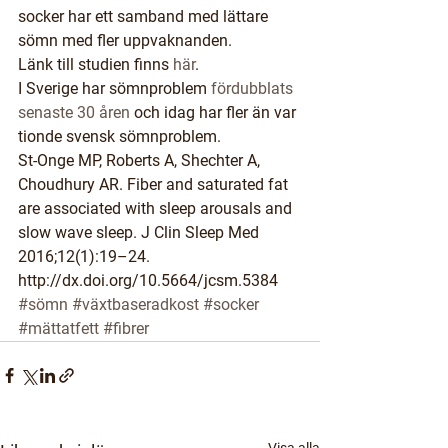
socker har ett samband med lättare 
sömn med fler uppvaknanden.
Länk till studien finns 
här
.
I Sverige har sömnproblem 
fördubblats 
senaste 30 åren
 och idag har fler än var 
tionde svensk sömnproblem.
St-Onge MP, Roberts A, Shechter A, 
Choudhury AR. Fiber and saturated fat 
are associated with sleep arousals and 
slow wave sleep. J Clin Sleep Med 
2016;12(1):19–24. 
http://dx.doi.org/10.5664/jcsm.5384
#sömn
#växtbaseradkost
#socker
#mättatfett
#fibrer