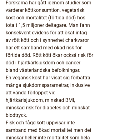
Forskarna har gått igenom studier som 
värderar köttkonsumtion, vegetarisk 
kost och mortalitet (förtida död) hos 
totalt 1,5 miljoner deltagare. Man fann 
konsekvent evidens för att ökat intag 
av rött kött och i synnerhet charkvaror 
har ett samband med ökad risk för 
förtida död. Rött kött ökar också risk för 
död i hjärtkärlsjukdom och cancer 
bland västerländska befolkningar.
En vegansk kost har visat sig förbättra 
många sjukdomsparametrar, inklusive 
att vända förloppet vid 
hjärtkärlsjukdom, minskad BMI, 
minskad risk för diabetes och minskat 
blodtryck.
Fisk och fågelkött uppvisar inte 
samband med ökad mortalitet men det 
minskar heller inte mortalitet som hela 