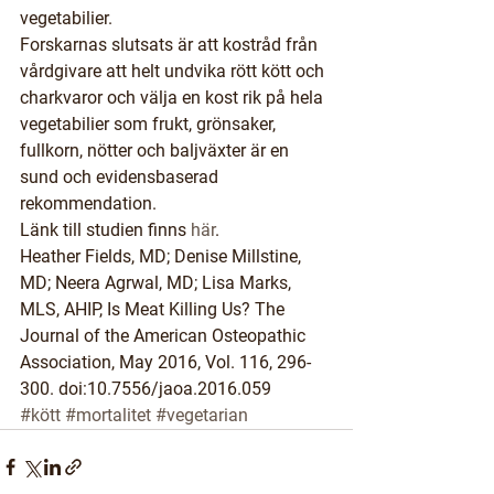
vegetabilier.
Forskarnas slutsats är att kostråd från 
vårdgivare att helt undvika rött kött och 
charkvaror och välja en kost rik på hela 
vegetabilier som frukt, grönsaker, 
fullkorn, nötter och baljväxter är en 
sund och evidensbaserad 
rekommendation.
Länk till studien finns 
här
.
Heather Fields, MD; Denise Millstine, 
MD; Neera Agrwal, MD; Lisa Marks, 
MLS, AHIP, Is Meat Killing Us? The 
Journal of the American Osteopathic 
Association, May 2016, Vol. 116, 296-
300. doi:10.7556/jaoa.2016.059
#kött
#mortalitet
#vegetarian