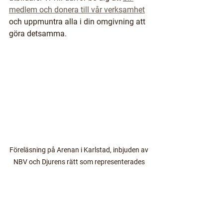
medlem och donera till vår verksamhet
och uppmuntra alla i din omgivning att 
göra detsamma. 
Föreläsning på Arenan i Karlstad, inbjuden av 
NBV och Djurens rätt som representerades 
av Christer Lönn (till höger) respektive Kai 
Zimmerl (till vänster). 
De föreläsningar jag hållit för 
allmänheten har varit på bibliotek, 