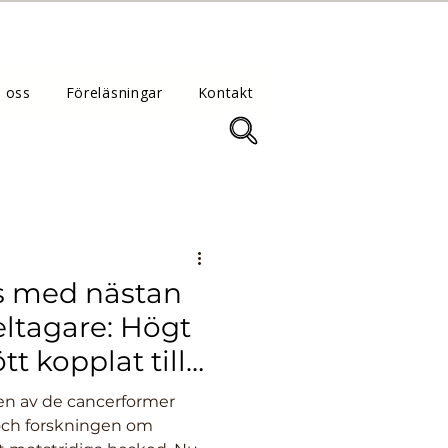
 oss
Föreläsningar
Kontakt
s med nästan
eltagare: Högt
tt kopplat till
e risk för
en av de cancerformer
lcancer
och forskningen om