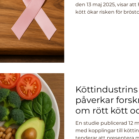
den 13 maj 2025, visar at
kött ökar risken för bröst
åldersgruppen 25–45 år. F
enkla kostförändringar ka
särskilt i låg- och medel
ökningen av dödlighet o
störst.
Köttindustrins
påverkar forsk
om rött kött o
En studie publicerad 12 ma
med kopplingar till kött
tenderar att presentera m