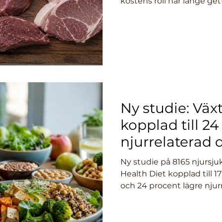
kostens roll har länge ge
har en ny sammanställnin
med nästan två miljoner 
rött kött hade 16 procent
minst.
Ny studie: Väx
kopplad till 24
njurrelaterad 
kronisk njurs
Ny studie på 8165 njursju
Health Diet kopplad till 1
och 24 procent lägre njur