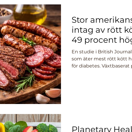
Stor amerikans
intag av rött kö
49 procent hög
diabetes
En studie i British Journal
som äter mest rött kött 
för diabetes. Växtbaserat
riskminskningen.
Planetary Heal