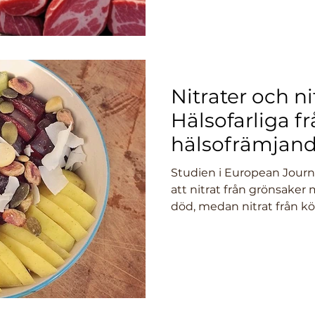
Oklahoma Health Sciences
mest omfattande unders
området hittills.
Nitrater och nit
Hälsofarliga fr
hälsofrämjand
växtkällor
Studien i European Journa
att nitrat från grönsaker 
död, medan nitrat från köt