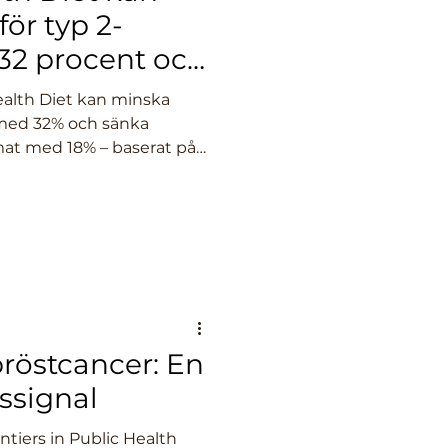
ör typ 2-
32 procent och
sgasutsläpp
alth Diet kan minska
s med 32% och sänka
at med 18% – baserat på
bröstcancer: En
ssignal
ntiers in Public Health