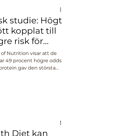
k studie: Högt
tt kopplat till
re risk för
 of Nutrition visar att de
har 49 procent högre odds
 protein gav den största
th Diet kan