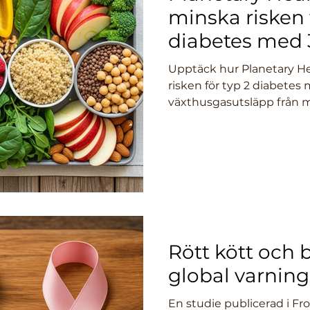
minska risken f
diabetes med 
sänker växthu
Upptäck hur Planetary He
risken för typ 2 diabete
växthusgasutsläpp från m
ny EPIC-Norfolk-studie.
Rött kött och 
global varning
En studie publicerad i Fro