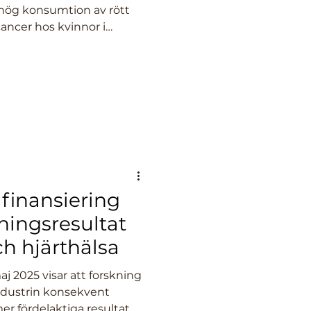
t hög konsumtion av rött
cancer hos kvinnor i
orskarna understryker att
n minska risken avsevärt,
inkomstländer där
ch sjukdomsbörda är
 finansiering
ningsresultat
ch hjärthälsa
j 2025 visar att forskning
industrin konsekvent
er fördelaktiga resultat