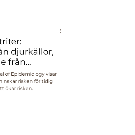
 Center, är en av de
ökningarna inom
riter:
ån djurkällor,
e från
l of Epidemiology visar
minskar risken för tidig
t ökar risken.