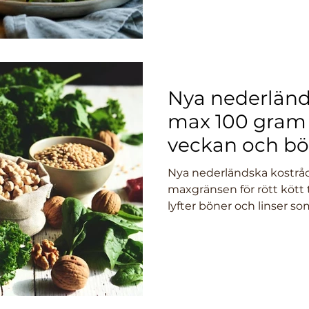
Nya nederländ
max 100 gram r
veckan och b
Nya nederländska kostrå
maxgränsen för rött kött 
lyfter böner och linser s