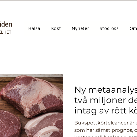
tiden
Hälsa
Kost
Nyheter
Stöd oss
Om
ELHET
Ny metaanaly
två miljoner d
intag av rött kö
16 procent högr
Bukspottkörtelcancer är 
bukspottkörte
som har sämst prognos, 