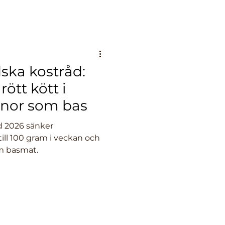
ska kostråd:
ött kött i
önor som bas
d 2026 sänker
till 100 gram i veckan och
om basmat.