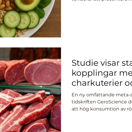
om rött kött och hjärthäl
Studie visar st
kopplingar mel
charkuterier o
kolorektal can
En ny omfattande meta-an
tidskriften GeroScience de
att hög konsumtion av röt
tydligt kopplad till ökad r
(tjock- och ändtarmscanc
huvudförfattaren Zoltan U