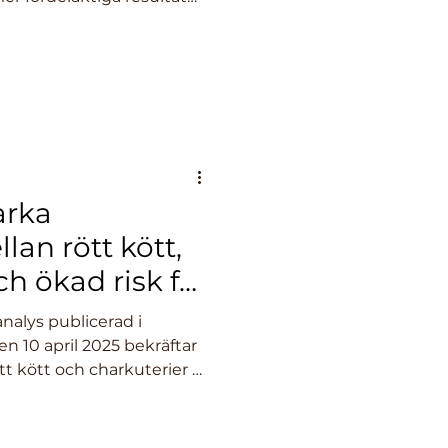
sa än oberoende studier.
arka
lan rött kött,
ch ökad risk för
cer
alys publicerad i
n 10 april 2025 bekräftar
t kött och charkuterier är
isk för kolorektal cancer
er). Studien, med
ngvari från University of