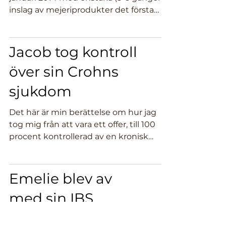
inslag av mejeriprodukter det första
halvåret. Sedan ungefär...
Jacob tog kontroll
över sin Crohns
sjukdom
Det här är min berättelse om hur jag
tog mig från att vara ett offer, till 100
procent kontrollerad av en kronisk
tarmsjukdom, till att...
Emelie blev av
med sin IBS
Jag blev vegan för djurens skull, men